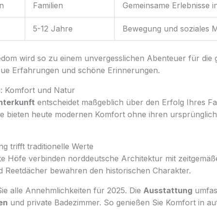
n
Familien
Gemeinsame Erlebnisse i
5-12 Jahre
Bewegung und soziales M
dom wird so zu einem unvergesslichen Abenteuer für die g
eue Erfahrungen und schöne Erinnerungen.
 Komfort und Natur
nterkunft
entscheidet maßgeblich über den Erfolg Ihres Fa
de bieten heute modernen Komfort ohne ihren ursprünglic
trifft traditionelle Werte
erte Höfe verbinden norddeutsche Architektur mit zeitgemä
d Reetdächer bewahren den historischen Charakter.
 Sie alle Annehmlichkeiten für 2025. Die
Ausstattung
umfass
en
und private Badezimmer. So genießen Sie Komfort in au