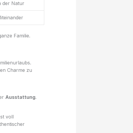
n der Natur
iteinander
anze Familie.
milienurlaubs.
hen Charme zu
ßer
Ausstattung
.
t voll
thentischer