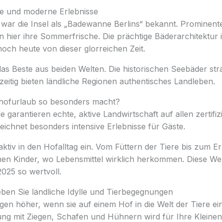
cke und moderne Erlebnisse
war die Insel als „Badewanne Berlins“ bekannt. Prominente
n hier ihre Sommerfrische. Die prächtige Bäderarchitektur 
och heute von dieser glorreichen Zeit.
as Beste aus beiden Welten. Die historischen Seebäder str
eitig bieten ländliche Regionen authentisches Landleben.
hofurlaub so besonders macht?
le garantieren echte, aktive Landwirtschaft auf allen zertifi
ichnet besonders intensive Erlebnisse für Gäste.
aktiv in den Hofalltag ein. Vom Füttern der Tiere bis zum Er
rnen Kinder, wo Lebensmittel wirklich herkommen. Diese We
025 so wertvoll.
eben Sie ländliche Idylle und Tierbegegnungen
gen höher, wenn sie auf einem Hof in die Welt der Tiere e
ung mit Ziegen, Schafen und Hühnern wird für Ihre Kleinen