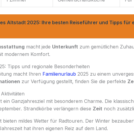
es Altstadt 2025: Ihre besten Reiseführer und Tipps für 
sstattung
macht jede
Unterkunft
zum gemütlichen Zuhau
mit modernem Komfort.
5: Tipps und regionale Besonderheiten
reitung macht Ihren
Familienurlaub
2025 zu einem unvergessl
mationen
zur Verfügung gestellt, finden Sie die perfekte
Ze
Aktivitäten
st ein Ganzjahresziel mit besonderem Charme. Die klassisch
eptember. Strandkörbe verlängern diese
Zeit
noch zusätzli
 bieten mildes Wetter für Radtouren. Der Winter bezaubert
ahreszeit hat ihren eigenen Reiz auf dem Land.