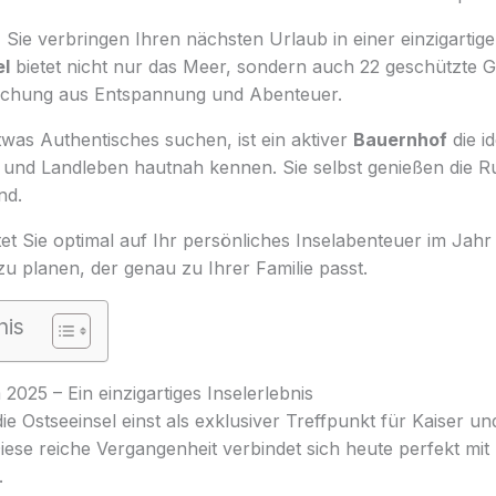
r, Sie verbringen Ihren nächsten Urlaub in einer einzigartig
el
bietet nicht nur das Meer, sondern auch 22 geschützte Ge
ischung aus Entspannung und Abenteuer.
etwas Authentisches suchen, ist ein aktiver
Bauernhof
die i
e und Landleben hautnah kennen. Sie selbst genießen die R
nd.
tet Sie optimal auf Ihr persönliches Inselabenteuer im Jahr 
u planen, der genau zu Ihrer Familie passt.
nis
25 – Ein einzigartiges Inselerlebnis
e Ostseeinsel einst als exklusiver Treffpunkt für Kaiser und
Diese reiche Vergangenheit verbindet sich heute perfekt mi
.