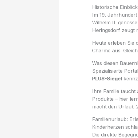
Historische Einbli
Im 19. Jahrhundert 
Wilhelm II. genosse
Heringsdorf zeugt n
Heute erleben Sie d
Charme aus. Gleichz
Was diesen Bauern
Spezialisierte Porta
PLUS-Siegel
kennze
Ihre Familie taucht 
Produkte – hier le
macht den Urlaub 2
Familienurlaub: Erl
Kinderherzen schla
Die direkte Begegn