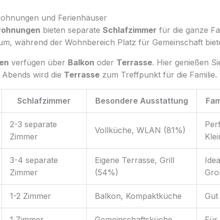
wohnungen und Ferienhäuser
wohnungen
bieten separate
Schlafzimmer
für die ganze Fa
m, während der Wohnbereich Platz für Gemeinschaft biete
en
verfügen über
Balkon
oder
Terrasse
. Hier genießen S
r. Abends wird die
Terrasse
zum Treffpunkt für die Familie.
Schlafzimmer
Besondere Ausstattung
Fam
2-3 separate
Perf
Vollküche, WLAN (81%)
Zimmer
Klei
3-4 separate
Eigene Terrasse, Grill
Idea
Zimmer
(54%)
Gro
1-2 Zimmer
Balkon, Kompaktküche
Gut
1 Zimmer
Gemeinschaftsküche
Für 