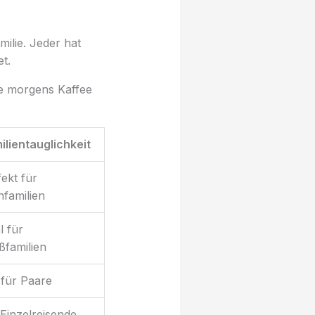
milie. Jeder hat
t.
ie morgens Kaffee
ilientauglichkeit
ekt für
nfamilien
l für
ßfamilien
 für Paare
Einzelreisende