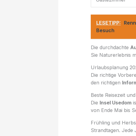
LESETIPP:
Renn
Besuch
Die durchdachte
Au
Sie Naturerlebnis 
Urlaubsplanung 202
Die richtige Vorbe
den richtigen
Infor
Beste Reisezeit und 
Die
Insel Usedom
i
von Ende Mai bis S
Frühling und Herbst
Strandtagen. Jede J