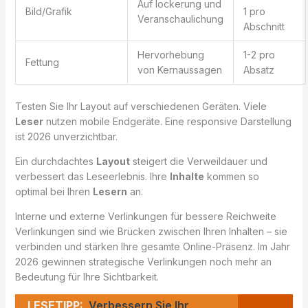
Auf lockerung und
Bild/Grafik
1 pro
Veranschaulichung
Abschnitt
Hervorhebung
1-2 pro
Fettung
von Kernaussagen
Absatz
Testen Sie Ihr Layout auf verschiedenen Geräten. Viele
Leser
nutzen mobile Endgeräte. Eine responsive Darstellung
ist 2026 unverzichtbar.
Ein durchdachtes
Layout
steigert die Verweildauer und
verbessert das Leseerlebnis. Ihre
Inhalte
kommen so
optimal bei Ihren
Lesern
an.
Interne und externe Verlinkungen für bessere Reichweite
Verlinkungen sind wie Brücken zwischen Ihren Inhalten – sie
verbinden und stärken Ihre gesamte Online-Präsenz. Im Jahr
2026 gewinnen strategische Verlinkungen noch mehr an
Bedeutung für Ihre Sichtbarkeit.
LESETIPP:
Verbessern Sie Ihr