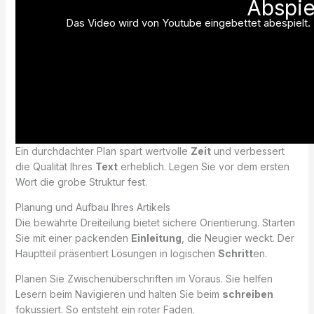
Abspie
Das Video wird von Youtube eingebettet abespielt. E
Ein durchdachter Plan spart wertvolle
Zeit
und verbessert
die Qualität Ihres
Text
erheblich. Legen Sie vor dem ersten
Wort die grobe Struktur fest.
Planung und Aufbau Ihres Artikels
Die bewährte Dreiteilung bietet sichere Orientierung. Starten
Sie mit einer packenden
Einleitung
, die Neugier weckt. Der
Hauptteil präsentiert Lösungen in logischen
Schritt
en.
Planen Sie Zwischenüberschriften im Voraus. Sie helfen
Lesern beim Navigieren und halten Sie beim
schreiben
fokussiert. So entsteht ein roter Faden.