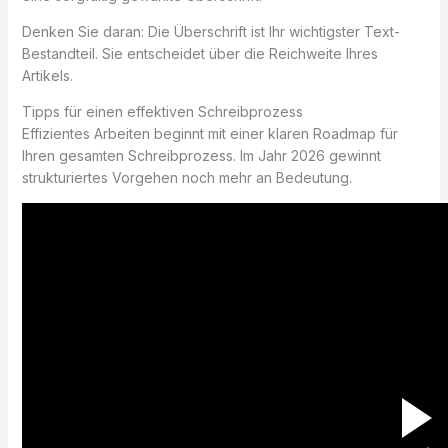
Denken Sie daran: Die Überschrift ist Ihr wichtigster Text-
Bestandteil. Sie entscheidet über die Reichweite Ihres
Artikels.
Tipps für einen effektiven Schreibprozess
Effizientes Arbeiten beginnt mit einer klaren Roadmap für
Ihren gesamten Schreibprozess. Im Jahr 2026 gewinnt
strukturiertes Vorgehen noch mehr an Bedeutung.