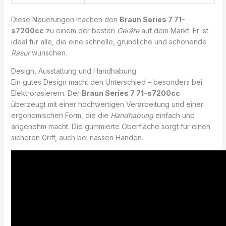
Diese Neuerungen machen den
Braun Series 7 71-
s7200cc
zu einem der besten
Geräte
auf dem Markt. Er ist
ideal für alle, die eine schnelle, gründliche und schonende
Rasur
wünschen.
Design, Ausstattung und Handhabung
Ein gutes Design macht den Unterschied – besonders bei
Elektrorasierern. Der
Braun Series 7 71-s7200cc
überzeugt mit einer hochwertigen Verarbeitung und einer
ergonomischen Form, die die
Handhabung
einfach und
angenehm macht. Die gummierte Oberfläche sorgt für einen
sicheren Griff, auch bei nassen Händen.