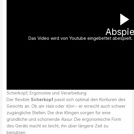
Abspie
Das Video wird von Youtube eingebettet abespielt. E
Scherkopf, Ergonomie und Verarbeitung
Der flexible
Scherkopf
passt sich optimal den Konturen des
Gesichts an. Ob am
Hals
oder
Kinn
– er erreicht auch schwer
zugängliche Stellen. Die drei Klingen sorgen für eine
gründliche und schonende
Rasur
. Die ergonomische Form
des Geräts macht es leicht, ihn über längere Zeit zu
benutzen.