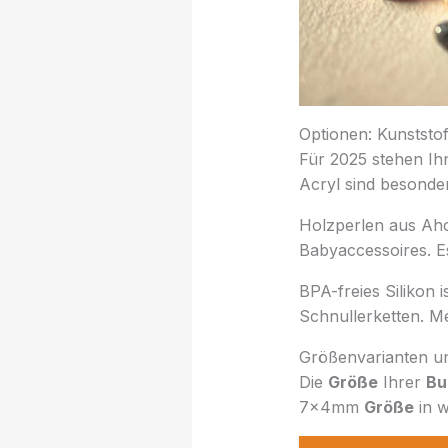
Optionen: Kunststof
Für 2025 stehen I
Acryl sind besonders
Holzperlen aus Ahor
Babyaccessoires. Es
BPA-freies Silikon 
Schnullerketten. M
Größenvarianten un
Die
Größe
Ihrer
Bu
7x4mm
Größe
in w