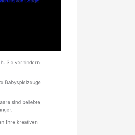
klärung von Google
h. Sie verhindern
lte Babyspielzeuge
are sind beliebte
nger.
n Ihre kreativen