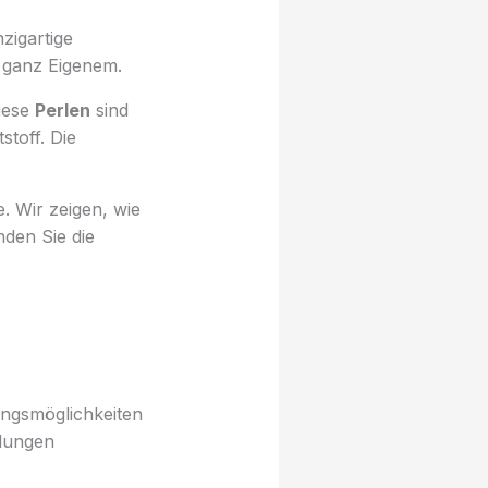
nzigartige
s ganz Eigenem.
diese
Perlen
sind
stoff. Die
e. Wir zeigen, wie
nden Sie die
ngsmöglichkeiten
llungen