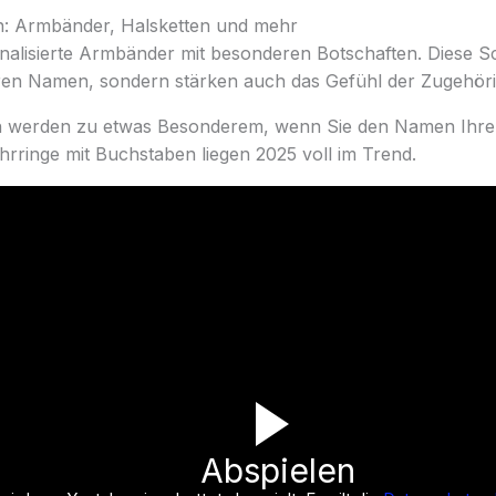
: Armbänder, Halsketten und mehr
onalisierte Armbänder mit besonderen Botschaften. Diese
hren Namen, sondern stärken auch das Gefühl der Zugehörig
n werden zu etwas Besonderem, wenn Sie den Namen Ihrer
hrringe mit Buchstaben liegen 2025 voll im Trend.
Abspielen