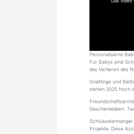
Das Video w
Personalisierte Ba
Für Babys sind Sch
das Verlieren des N
Greiflinge und Bei
stehen 2025 hoch im
Freundschaftsarmbä
Geschenkideen. Tau
Schlüsselanhänger 
Projekte. Diese Ac