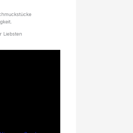
 Schmuckstücke
keit.
 Liebsten