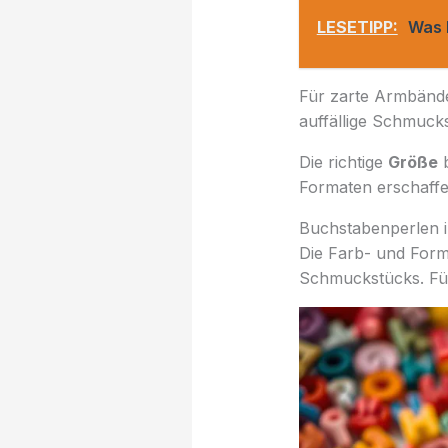
LESETIPP:
Was 
Für zarte Armbände
auffällige Schmuck
Die richtige
Größe
b
Formaten erschaffen
Buchstabenperlen 
Die Farb- und Forme
Schmuckstücks. Für