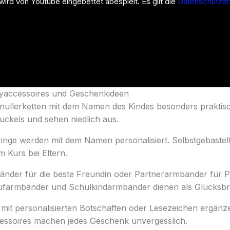
ird von Youtube eingebettet abespielt. Es gilt die
Datenschutzer
byaccessoires und Geschenkideen
nullerketten mit dem Namen des Kindes besonders praktisc
uckels und sehen niedlich aus.
ßringe werden mit dem Namen personalisiert. Selbstgebaste
 Kurs bei Eltern.
nder für die beste Freundin oder Partnerarmbänder für Pa
farmbänder und Schulkindarmbänder dienen als Glücksbri
mit personalisierten Botschaften oder Lesezeichen ergänze
cessoires machen jedes Geschenk unvergesslich.