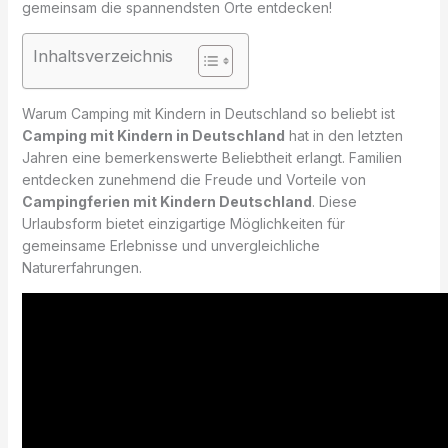
gemeinsam die spannendsten Orte entdecken!
Inhaltsverzeichnis
Warum Camping mit Kindern in Deutschland so beliebt ist
Camping mit Kindern in Deutschland
hat in den letzten
Jahren eine bemerkenswerte Beliebtheit erlangt. Familien
entdecken zunehmend die Freude und Vorteile von
Campingferien mit Kindern Deutschland
. Diese
Urlaubsform bietet einzigartige Möglichkeiten für
gemeinsame Erlebnisse und unvergleichliche
Naturerfahrungen.