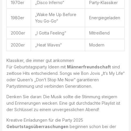
1970er
„Disco Inferno“
Party-Klassiker
„Wake Me Up Before
1980er
Energiegeladen
You Go-Go“
2000er
„I Gotta Feeling“
Mitreißend
2020er
„Heat Waves“
Modern
Klassiker, die immer gut ankommen
Für Geburtstagsparty Ideen mit
Männerfreundschaft
sind
zeitlose Hits entscheidend. Songs wie Bon Jovis „It’s My Life“
oder Queen’s „Don’t Stop Me Now“ garantieren
Partystimmung und verbinden Generationen.
Denken Sie daran: Die Musik sollte die Stimmung steigern
und Erinnerungen wecken. Eine gut durchdachte Playlist ist
der Schlüssel zu einem unvergesslichen Abend!
Kreative Einladungen für die Party 2025
Geburtstagsüberraschungen
beginnen schon bei der