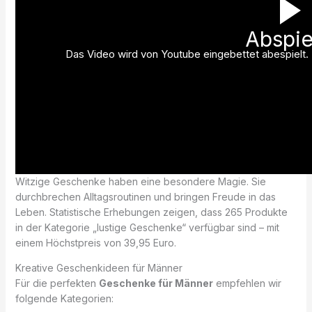
Abspie
Das Video wird von Youtube eingebettet abespielt. E
Witzige Geschenke haben eine besondere Magie. Sie
durchbrechen Alltagsroutinen und bringen Freude in das
Leben. Statistische Erhebungen zeigen, dass 265 Produkte
in der Kategorie „lustige Geschenke“ verfügbar sind – mit
einem Höchstpreis von 39,95 Euro.
Kreative Geschenkideen für Männer
Für die perfekten
Geschenke für Männer
empfehlen wir
folgende Kategorien: