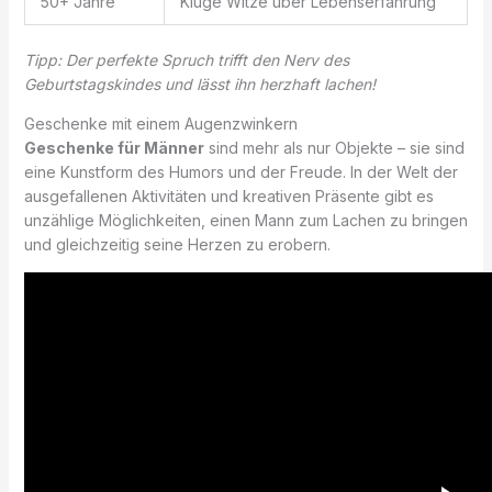
50+ Jahre
Kluge Witze über Lebenserfahrung
Tipp: Der perfekte Spruch trifft den Nerv des
Geburtstagskindes und lässt ihn herzhaft lachen!
Geschenke mit einem Augenzwinkern
Geschenke für Männer
sind mehr als nur Objekte – sie sind
eine Kunstform des Humors und der Freude. In der Welt der
ausgefallenen Aktivitäten und kreativen Präsente gibt es
unzählige Möglichkeiten, einen Mann zum Lachen zu bringen
und gleichzeitig seine Herzen zu erobern.