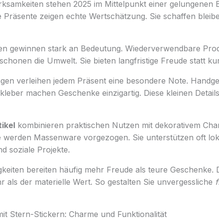
ksamkeiten stehen 2025 im Mittelpunkt einer gelungenen 
ete Präsente zeigen echte Wertschätzung. Sie schaffen blei
nen gewinnen stark an Bedeutung. Wiederverwendbare Pro
chonen die Umwelt. Sie bieten langfristige Freude statt ku
gen verleihen jedem Präsent eine besondere Note. Handg
fkleber machen Geschenke einzigartig. Diese kleinen Detai
tikel
kombinieren praktischen Nutzen mit dekorativem Cha
e werden Massenware vorgezogen. Sie unterstützen oft lok
 soziale Projekte.
gkeiten bereiten häufig mehr Freude als teure Geschenke. 
r als der materielle Wert. So gestalten Sie unvergessliche
it Stern-Stickern: Charme und Funktionalität