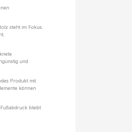
enen
Holz steht im Fokus.
t.
knete
ngünstig und
edes Produkt mit
selemente können
 Fußabdruck bleibt