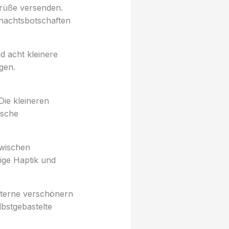
Grüße versenden.
hnachtsbotschaften
d acht kleinere
gen.
ie kleineren
ische
zwischen
ige Haptik und
Sterne verschönern
bstgebastelte