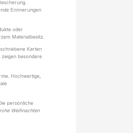
Bescherung.
bende Erinnerungen
dukte oder
rzem Materialbesitz.
eschriebene Karten
ls zeigen besondere
rme. Hochwertige,
ale
Die persönliche
frohe Weihnachten