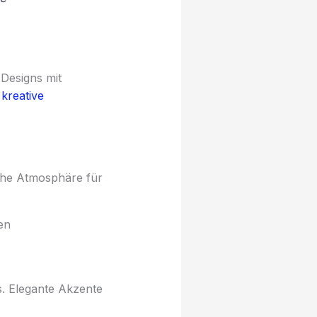
 Designs mit
e
kreative
che Atmosphäre für
en
s. Elegante Akzente