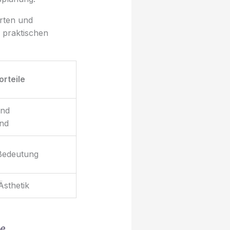
arten und
 praktischen
orteile
und
nd
Bedeutung
Ästhetik
he