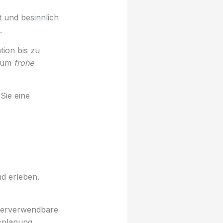
 und besinnlich
.
tion bis zu
, um
frohe
Sie eine
nd erleben.
ederverwendbare
splanung.