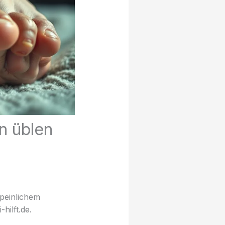
n üblen
 peinlichem
ilft.de.