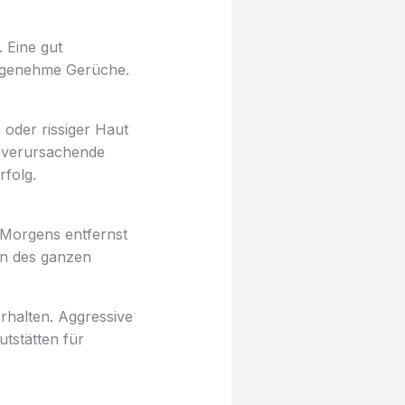
 Eine gut
genehme Gerüche.
 oder rissiger Haut
hsverursachende
rfolg.
 Morgens entfernst
en des ganzen
rhalten. Aggressive
tstätten für