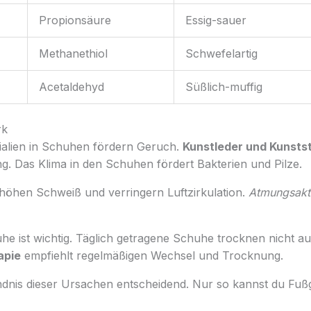
Propionsäure
Essig-sauer
Methanethiol
Schwefelartig
Acetaldehyd
Süßlich-muffig
rk
ialien in Schuhen fördern Geruch.
Kunstleder und Kunsts
g. Das Klima in den Schuhen fördert Bakterien und Pilze.
öhen Schweiß und verringern Luftzirkulation.
Atmungsakti
he ist wichtig. Täglich getragene Schuhe trocknen nicht a
apie
empfiehlt regelmäßigen Wechsel und Trocknung.
ändnis dieser Ursachen entscheidend. Nur so kannst du Fuß