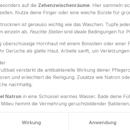
besonders auf die
Zehenzwischenräume
. Hier sammeln si
llen. Nutze deine Finger oder eine weiche Bürste für grün
btrocknen ist genauso wichtig wie das Waschen. Tupfe jede
 einzeln ab.
Feuchte Stellen
sind ideale Bedingungen für Pi
g überschüssige Hornhaut mit einem Bimsstein oder einer F
r Gerüche als glatte Haut. Arbeite sanft, um Verletzungen
der
ußbad verstärkt die antibakterielle Wirkung deiner Pflege
oren und erleichtert die Reinigung. Zusätze wie Natron ode
che nachhaltig.
fel Natron
in eine Schüssel warmes Wasser. Bade deine Fü
e Milieu hemmt die Vermehrung geruchsbildender Bakterien.
Wirkung
Anwendung