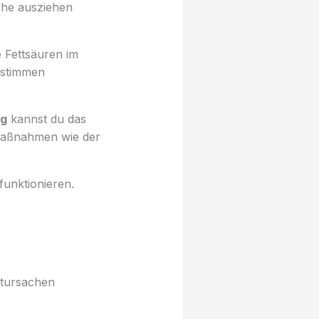
uhe ausziehen
e Fettsäuren im
estimmen
ng
kannst du das
 Maßnahmen wie der
funktionieren.
ptursachen