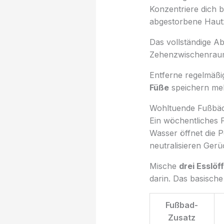
Konzentriere dich 
abgestorbene Hautze
Das vollständige A
Zehenzwischenraum
Entferne regelmäßi
Füße
speichern meh
Wohltuende Fußbä
Ein wöchentliches F
Wasser öffnet die P
neutralisieren Gerü
Mische
drei Esslöf
darin. Das basisch
Fußbad-
Zusatz