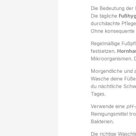
Die Bedeutung der
Die tägliche
Fußhyg
durchdachte Pflege
Ohne konsequente 
Regelmäßige Fußpfle
festsetzen.
Hornha
Mikroorganismen. De
Morgendliche und a
Wasche deine Füß
du nächtliche Schw
Tages.
Verwende eine
pH-n
Reinigungsmittel tr
Bakterien.
Die richtige Wascht