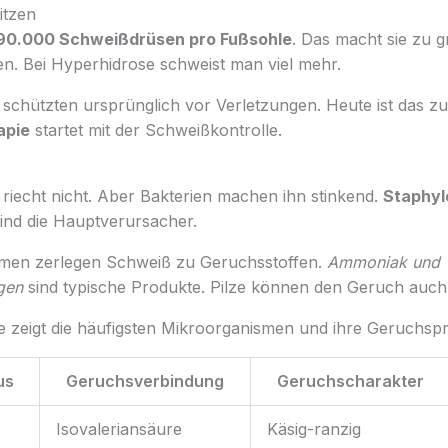
itzen
90.000 Schweißdrüsen pro Fußsohle
. Das macht sie zu 
. Bei Hyperhidrose schweist man viel mehr.
chützten ursprünglich vor Verletzungen. Heute ist das zu 
apie
startet mit der Schweißkontrolle.
riecht nicht. Aber Bakterien machen ihn stinkend.
Staphyl
ind die Hauptverursacher.
smen zerlegen Schweiß zu Geruchsstoffen.
Ammoniak und
gen
sind typische Produkte. Pilze können den Geruch auch
le zeigt die häufigsten Mikroorganismen und ihre Geruchsp
us
Geruchsverbindung
Geruchscharakter
Isovaleriansäure
Käsig-ranzig