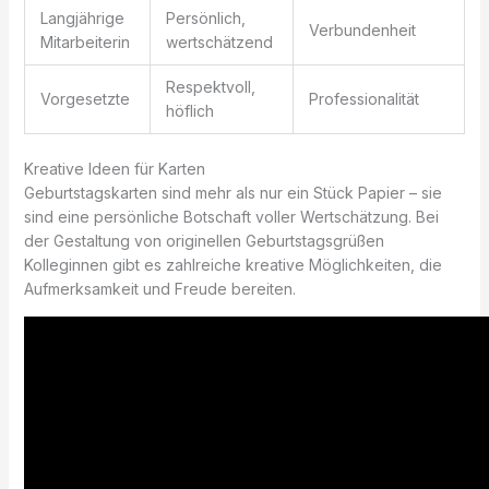
Langjährige
Persönlich,
Verbundenheit
Mitarbeiterin
wertschätzend
Respektvoll,
Vorgesetzte
Professionalität
höflich
Kreative Ideen für Karten
Geburtstagskarten sind mehr als nur ein Stück Papier – sie
sind eine persönliche Botschaft voller Wertschätzung. Bei
der Gestaltung von originellen Geburtstagsgrüßen
Kolleginnen gibt es zahlreiche kreative Möglichkeiten, die
Aufmerksamkeit und Freude bereiten.