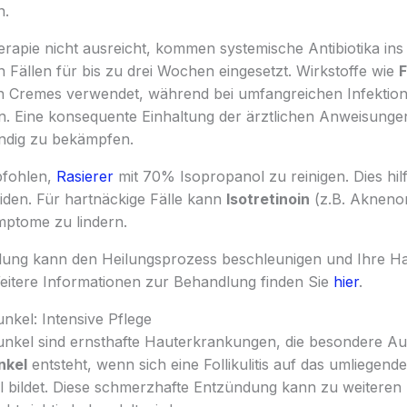
n.
rapie nicht ausreicht, kommen systemische Antibiotika ins 
Fällen für bis zu drei Wochen eingesetzt. Wirkstoffe wie
F
n Cremes verwendet, während bei umfangreichen Infektio
. Eine konsequente Einhaltung der ärztlichen Anweisungen 
ndig zu bekämpfen.
pfohlen,
Rasierer
mit 70% Isopropanol zu reinigen. Dies hilf
meiden. Für hartnäckige Fälle kann
Isotretinoin
(z.B. Aknenor
ptome zu lindern.
dlung kann den Heilungsprozess beschleunigen und Ihre H
Weitere Informationen zur Behandlung finden Sie
hier
.
nkel: Intensive Pflege
nkel sind ernsthafte Hauterkrankungen, die besondere A
nkel
entsteht, wenn sich eine Follikulitis auf das umliegen
el bildet. Diese schmerzhafte Entzündung kann zu weiteren