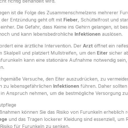
ht richtig behandelt wird.
egen ist die Folge des Zusammenschmelzens mehrerer Furu
der Entzündung geht oft mit
Fieber
, Schüttelfrost und sta
einher. Die Gefahr, dass Keime ins Gehirn gelangen, ist be
 hoch und kann lebensbedrohliche
Infektionen
auslösen.
rdert eine ärztliche Intervention. Der
Arzt
öffnet ein reife
 Skalpell und platziert Mullstreifen, um den
Eiter
sicher ab
sfurunkeln kann eine stationäre Aufnahme notwendig sein, 
n.
sachgemäße Versuche, den Eiter auszudrücken, zu vermeide
 zu lebensgefährlichen
Infektionen
führen. Daher sollten
fe in Anspruch nehmen, um die bestmögliche Versorgung zu
tpflege
nahmen können Sie das Risiko von Furunkeln erheblich re
ege
und das Tragen lockerer Kleidung sind essenziell, um 
Risiko für Furunkeln zu senken.