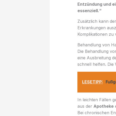
Entzündung und ein
essenziell.“
Zusätzlich kann de
Erkrankungen auszus
Komplikationen zu v
Behandlung von H
Die Behandlung von
eine Ausbreitung de
schnell helfen. Di
LESETIPP:
Fußg
In leichten Fällen 
aus der
Apotheke
e
Bei chronischen E