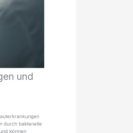
gen und
Hauterkrankungen
n durch bakterielle
n und können