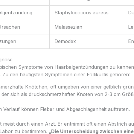
balgentzündung
Staphylococcus aureus
Di
 Ursachen
Malassezien
Le
izungen
Demodex
En
gnose
e typischen Symptome von Haarbalgentzündungen zu kennen
 Zu den häufigsten Symptomen einer Follikulitis gehören:
hmerzhafte Knötchen, oft umgeben von einer gelblich-grün
, der sich als druckschmerzhafter Knoten von 2-3 cm Größ
 Verlauf können Fieber und Abgeschlagenheit auftreten.
t meist durch einen Arzt. Er entnimmt oft einen Abstrich a
 Labor zu bestimmen.
„Die Unterscheidung zwischen eine