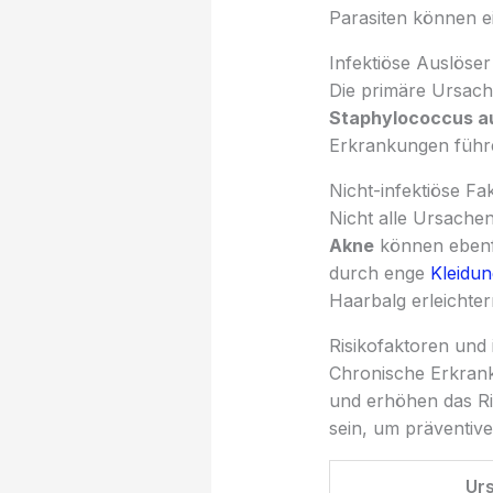
Parasiten können ei
Infektiöse Auslöse
Die primäre Ursache
Staphylococcus a
Erkrankungen füh
Nicht-infektiöse F
Nicht alle Ursachen
Akne
können ebenf
durch enge
Kleidun
Haarbalg erleichter
Risikofaktoren und
Chronische Erkran
und erhöhen das Ris
sein, um präventiv
Ur