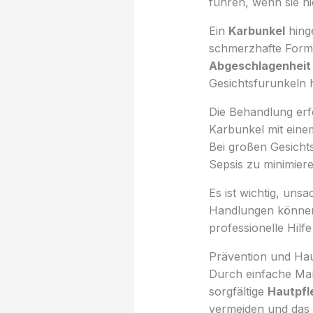
führen, wenn sie nic
Ein
Karbunkel
hing
schmerzhafte Form 
Abgeschlagenheit
Gesichtsfurunkeln
Die Behandlung erfo
Karbunkel mit einem
Bei großen Gesicht
Sepsis zu minimiere
Es ist wichtig, un
Handlungen können
professionelle Hil
Prävention und Hau
Durch einfache Maß
sorgfältige
Hautpfl
vermeiden und das 