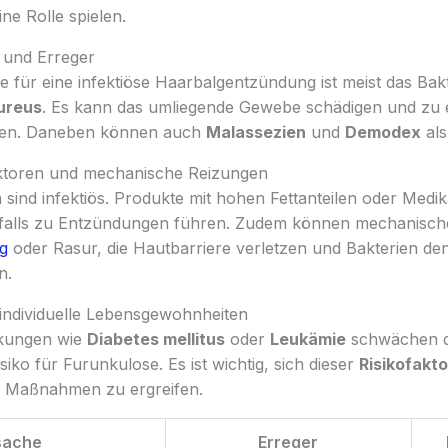
ne Rolle spielen.
r und Erreger
 für eine infektiöse Haarbalgentzündung ist meist das Bak
ureus
. Es kann das umliegende Gewebe schädigen und zu 
ren. Daneben können auch
Malassezien
und
Demodex
als
aktoren und mechanische Reizungen
 sind infektiös. Produkte mit hohen Fettanteilen oder Med
alls zu Entzündungen führen. Zudem können mechanisch
g
oder Rasur, die Hautbarriere verletzen und Bakterien d
n.
 individuelle Lebensgewohnheiten
kungen wie
Diabetes mellitus
oder
Leukämie
schwächen 
iko für Furunkulose. Es ist wichtig, sich dieser
Risikofakt
e Maßnahmen zu ergreifen.
sache
Erreger