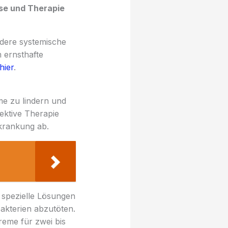
ose und Therapie
dere systemische
 ernsthafte
hier
.
e zu lindern und
ektive Therapie
rkrankung ab.
n spezielle Lösungen
Bakterien abzutöten.
reme für zwei bis