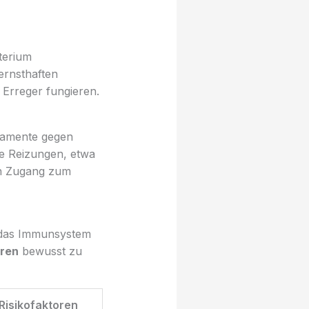
terium
ernsthaften
 Erreger fungieren.
ikamente gegen
e Reizungen, etwa
en Zugang zum
das Immunsystem
oren
bewusst zu
Risikofaktoren