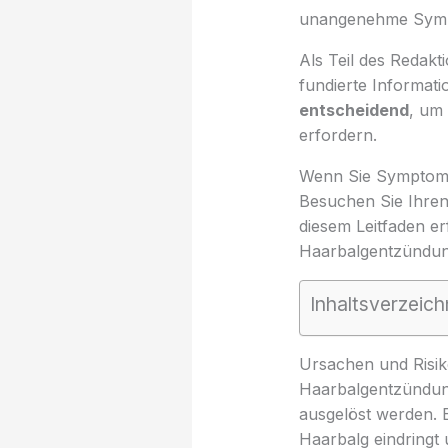
unangenehme Symp
Als Teil des Redakt
fundierte Informati
entscheidend
, um 
erfordern.
Wenn Sie Symptome 
Besuchen Sie Ihren
diesem Leitfaden er
Haarbalgentzündung
Inhaltsverzeich
Ursachen und Risik
Haarbalgentzündun
ausgelöst werden. 
Haarbalg eindringt