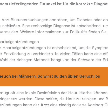
em tieferliegenden Furunkel ist für die korrekte Diagn
r Arzt Blutuntersuchungen anordnen, um Diabetes oder an
chließen. Eine rechtzeitige Diagnose ist entscheidend, um
ermeiden. Weitere Informationen zur Follikulitis finden Sie
aarbalgentzündungen
 Haarbalgentzündungen ist entscheidend, um die Symptom
r Entzündung zu verhindern. In vielen Fällen kann eine eff
e Wahl der richtigen Methode hängt von der Schwere der E
eruch bei Männern: So wirst du den üblen Geruch los
genügt oft eine lokale Desinfektion der Haut. Hierbei könne
ingesetzt werden. Diese helfen, die Haut zu reinigen und 
ntzündungen kann der
Arzt
eine niedrig dosierte Kortison-C