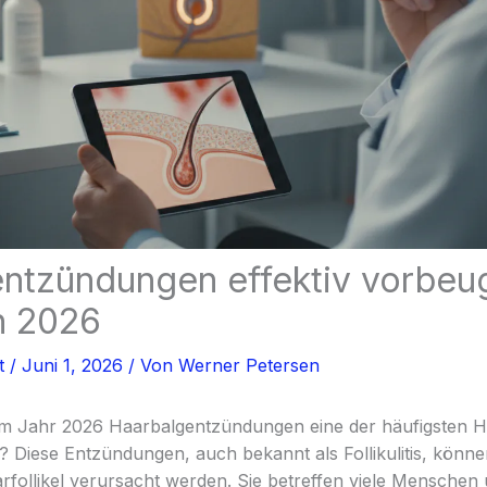
ntzündungen effektiv vorbeu
n 2026
t
/
Juni 1, 2026
/ Von
Werner Petersen
im Jahr 2026 Haarbalgentzündungen eine der häufigsten 
? Diese Entzündungen, auch bekannt als Follikulitis, könne
arfollikel verursacht werden. Sie betreffen viele Mensche