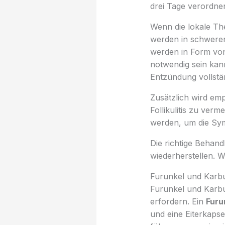
drei Tage verordne
Wenn die lokale The
werden in schweren 
werden in Form vo
notwendig sein kann
Entzündung vollstä
Zusätzlich wird em
Follikulitis zu ver
werden, um die Sym
Die richtige Behan
wiederherstellen. 
Furunkel und Karbu
Furunkel und Karbu
erfordern. Ein
Furu
und eine Eiterkaps