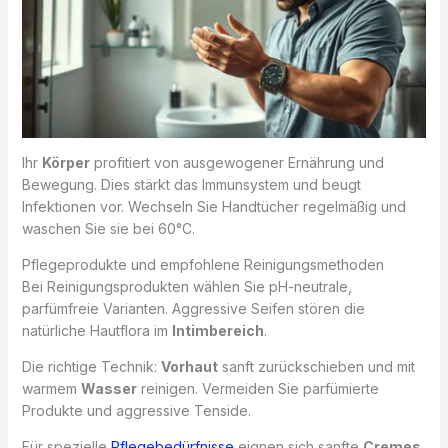
Ihr
Körper
profitiert von ausgewogener Ernährung und
Bewegung. Dies stärkt das Immunsystem und beugt
Infektionen vor. Wechseln Sie Handtücher regelmäßig und
waschen Sie sie bei 60°C.
Pflegeprodukte und empfohlene Reinigungsmethoden
Bei Reinigungsprodukten wählen Sie pH-neutrale,
parfümfreie Varianten. Aggressive Seifen stören die
natürliche Hautflora im
Intimbereich
.
Die richtige Technik:
Vorhaut
sanft zurückschieben und mit
warmem
Wasser
reinigen. Vermeiden Sie parfümierte
Produkte und aggressive Tenside.
Für spezielle
Pflegebedürfnisse
eignen sich sanfte
Cremes
.