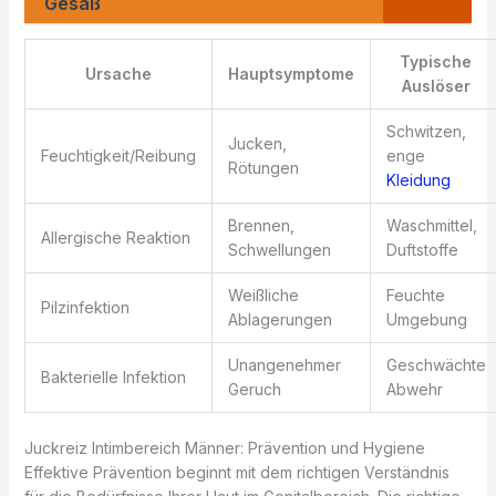
Gesäß
Typische
Ursache
Hauptsymptome
Auslöser
Schwitzen,
Jucken,
Feuchtigkeit/Reibung
enge
Rötungen
Kleidung
Brennen,
Waschmittel,
Allergische Reaktion
Schwellungen
Duftstoffe
Weißliche
Feuchte
Pilzinfektion
Ablagerungen
Umgebung
Unangenehmer
Geschwächte
Bakterielle Infektion
Geruch
Abwehr
Juckreiz Intimbereich Männer: Prävention und Hygiene
Effektive Prävention beginnt mit dem richtigen Verständnis