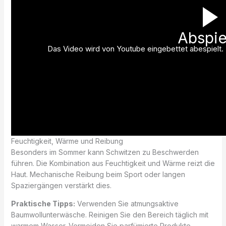
Abspie
Das Video wird von Youtube eingebettet abespielt. E
Feuchtigkeit, Wärme und Reibung
Besonders im Sommer kann Schwitzen zu Beschwerden
führen. Die Kombination aus Feuchtigkeit und Wärme reizt die
Haut. Mechanische Reibung beim Sport oder langen
Spaziergängen verstärkt dies.
Praktische Tipps:
Verwenden Sie atmungsaktive
Baumwollunterwäsche. Reinigen Sie den Bereich täglich mit
warmem Wasser. Vermeiden Sie parfümierte Produkte.