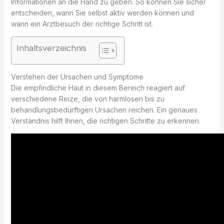
Informationen an die Hand zu geben. So können Sie sicher
entscheiden, wann Sie selbst aktiv werden können und
wann ein Arztbesuch der richtige Schritt ist.
Inhaltsverzeichnis
Verstehen der Ursachen und Symptome
Die empfindliche Haut in diesem Bereich reagiert auf
verschiedene Reize, die von harmlosen bis zu
behandlungsbedürftigen Ursachen reichen. Ein genaues
Verständnis hilft Ihnen, die richtigen Schritte zu erkennen.