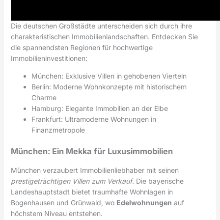
Die deutschen Großstädte unterscheiden sich durch ihre
charakteristischen Immobilienlandschaften. Entdecken Sie
die spannendsten Regionen für hochwertige
Immobilieninvestitionen:
München: Exklusive Villen in gehobenen Vierteln
Berlin: Moderne Wohnkonzepte mit historischem
Charme
Hamburg: Elegante Immobilien an der Elbe
Frankfurt: Ultramoderne Wohnungen in
Finanzmetropole
München: Ein Mekka für Luxusimmobilien
München verzaubert Immobilienliebhaber mit seinen
prestigeträchtigen Villen zum Verkauf
. Die bayerische
Landeshauptstadt bietet traumhafte Wohnlagen in
Bogenhausen und Grünwald, wo
Edelwohnungen
auf
höchstem Niveau entstehen.