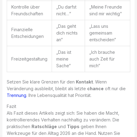
Kontrolle über
„Du darfst
„Meine Freunde
Freundschaften
nicht…“
sind mir wichtig“
„Das geht
„Lass uns
Finanzielle
dich nichts
gemeinsam
Entscheidungen
an“
entscheiden“
„Das ist
„Ich brauche
Freizeitgestaltung
meine
auch Zeit für
Sache“
mich“
Setzen Sie klare Grenzen für den
Kontakt
. Wenn
Veränderung ausbleibt, bleibt als letzte
chance
oft nur die
Trennung
. Ihre Lebensqualität hat Priorität.
Fazit
Als Fazit dieses Artikels zeigt sich: Sie haben die Macht,
kontrollierendes Verhalten nachhaltig zu verändern. Die
praktischen
Ratschläge
und
Tipps
geben Ihnen
Werkzeuge für den Alltag 2026 an die Hand. Nutzen Sie