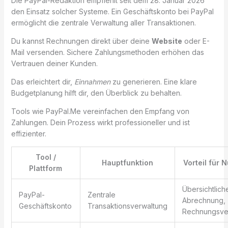
Die PayPal-Redaktion empfiehlt seit dem 28. Januar 2026
den Einsatz solcher Systeme. Ein Geschäftskonto bei PayPal
ermöglicht die zentrale Verwaltung aller Transaktionen.
Du kannst Rechnungen direkt über deine
Website
oder E-
Mail versenden. Sichere Zahlungsmethoden erhöhen das
Vertrauen deiner Kunden.
Das erleichtert dir,
Einnahmen
zu generieren. Eine klare
Budgetplanung hilft dir, den Überblick zu behalten.
Tools wie PayPal.Me vereinfachen den Empfang von
Zahlungen. Dein Prozess wirkt professioneller und ist
effizienter.
Tool /
Hauptfunktion
Vorteil für 
Plattform
Übersichtlich
PayPal-
Zentrale
Abrechnung,
Geschäftskonto
Transaktionsverwaltung
Rechnungsve