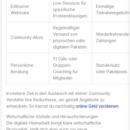
Live-Sessions für
Exklusive
Einmalige
spezifische
Webinare
Teilnahmegebühr
Problemlösungen.
Regelmäßiger
Versand von
Wiederkehrende
Community-Abos
physischen oder
Zahlungen
digitalen Paketen.
1:1 Calls oder
Persönliche
Gruppen-
Stundensatz
Beratung
Coaching für
oder Paketpreis
Mitglieder.
Investiere Zeit in den Austausch mit deiner
Community
.
Verstehe ihre Bedürfnisse, um gezielt Angebote zu
entwickeln. So kannst du nachhaltig
online Geld verdienen
.
Wirtschaftliche Vorteile und Herausforderungen
Die digitale Heimarbeit bringt klare wirtschaftliche
Pluspunkte, stellt dich aber auch vor neue