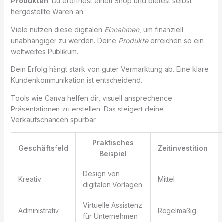
Produkten
. Du eröffnest einen Shop und bietest selbst
hergestellte Waren an.
Viele nutzen diese digitalen
Einnahmen
, um finanziell
unabhängiger zu werden. Deine
Produkte
erreichen so ein
weltweites Publikum.
Dein Erfolg hängt stark von guter Vermarktung ab. Eine klare
Kundenkommunikation ist entscheidend.
Tools wie Canva helfen dir, visuell ansprechende
Präsentationen zu erstellen. Das steigert deine
Verkaufschancen spürbar.
Praktisches
Geschäftsfeld
Zeitinvestition
Beispiel
Design von
Kreativ
Mittel
digitalen Vorlagen
Virtuelle Assistenz
Administrativ
Regelmäßig
für Unternehmen