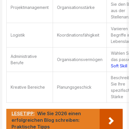
Sie den B
Projektmanagement
Organisationsstärke
aus der
Stellena
Variieren
Logistik
Koordinationsfähigkeit
Begriffe 
Lebensla
Wählen S
Administrative
Organisationsvermögen
das pass
Berufe
Soft Skill
Beschrei
Sie Ihre
Kreative Bereiche
Planungsgeschick
spezifisc
Stärke
LESETIPP:
Wie Sie 2026 einen
erfolgreichen Blog schreiben:
Praktische Tipps