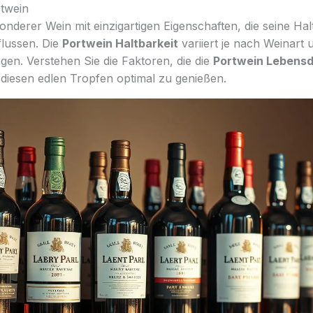
rtwein
sonderer Wein mit einzigartigen Eigenschaften, die seine Hal
lussen. Die
Portwein Haltbarkeit
variiert je nach Weinart 
en. Verstehen Sie die Faktoren, die die
Portwein Lebens
 diesen edlen Tropfen optimal zu genießen.