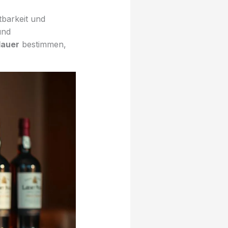
tbarkeit und
und
dauer
bestimmen,