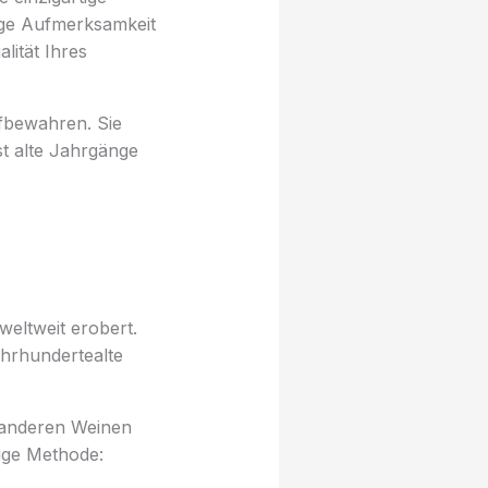
ige Aufmerksamkeit
lität Ihres
ufbewahren. Sie
st alte Jahrgänge
weltweit erobert.
hrhundertealte
n anderen Weinen
tige Methode: