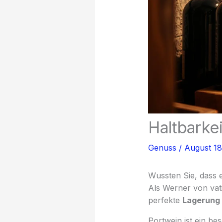
Haltbarkei
Genuss
/
August 1
Wussten Sie, dass e
Als Werner von vati
perfekte
Lagerung
Portwein ist ein be