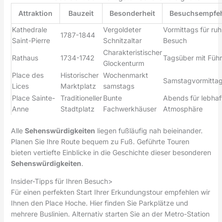
Attraktion
Bauzeit
Besonderheit
Besuchsempfe
Kathedrale
Vergoldeter
Vormittags für ru
1787-1844
Saint-Pierre
Schnitzaltar
Besuch
Charakteristischer
Rathaus
1734-1742
Tagsüber mit Füh
Glockenturm
Place des
Historischer
Wochenmarkt
Samstagvormitta
Lices
Marktplatz
samstags
Place Sainte-
Traditioneller
Bunte
Abends für lebhaf
Anne
Stadtplatz
Fachwerkhäuser
Atmosphäre
Alle
Sehenswürdigkeiten
liegen fußläufig nah beieinander.
Planen Sie Ihre Route bequem zu Fuß. Geführte Touren
bieten vertiefte Einblicke in die Geschichte dieser besonderen
Sehenswürdigkeiten
.
Insider-Tipps für Ihren Besuch>
Für einen perfekten Start Ihrer Erkundungstour empfehlen wir
Ihnen den Place Hoche. Hier finden Sie Parkplätze und
mehrere Buslinien. Alternativ starten Sie an der Metro-Station