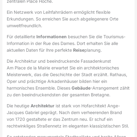
zentralen Place Hoche.
Ein Netzwerk von Leihfahrrädern ermöglicht flexible
Erkundungen. So erreichen Sie auch abgelegenere Orte
umweltfreundlich.
Für detaillierte
Informationen
besuchen Sie die Tourismus-
Information in der Rue des Dames. Dort erhalten Sie alle
aktuellen Daten für Ihre perfekte
Reise
planung.
Die Architektur und beeindruckende Fassadenkunst
Am Place de la Mairie erwartet Sie ein architektonisches
Meisterwerk, das die Geschichte der Stadt erzählt. Rathaus,
Oper und prächtige Arkadenhäuser bilden hier ein
harmonisches Ensemble. Dieses
Gebäude
-Arrangement zählt
zu den beeindruckendsten der gesamten Bretagne.
Die heutige
Architektur
ist stark von Hofarchitekt Ange-
Jacques Gabriel geprägt. Nach dem verheerenden Brand
von 1720 gestaltete er das Zentrum neu. Er schuf ein
rechtwinkliges Straßennetz im eleganten klassizistischen Stil.
So entstanden monumentale Stadtpaläste und breite Alleen.