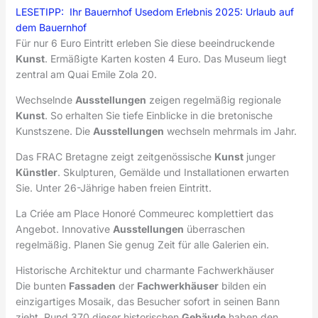
LESETIPP:
Ihr Bauernhof Usedom Erlebnis 2025: Urlaub auf
dem Bauernhof
Für nur 6 Euro Eintritt erleben Sie diese beeindruckende
Kunst
. Ermäßigte Karten kosten 4 Euro. Das Museum liegt
zentral am Quai Emile Zola 20.
Wechselnde
Ausstellungen
zeigen regelmäßig regionale
Kunst
. So erhalten Sie tiefe Einblicke in die bretonische
Kunstszene. Die
Ausstellungen
wechseln mehrmals im Jahr.
Das FRAC Bretagne zeigt zeitgenössische
Kunst
junger
Künstler
. Skulpturen, Gemälde und Installationen erwarten
Sie. Unter 26-Jährige haben freien Eintritt.
La Criée am Place Honoré Commeurec komplettiert das
Angebot. Innovative
Ausstellungen
überraschen
regelmäßig. Planen Sie genug Zeit für alle Galerien ein.
Historische Architektur und charmante Fachwerkhäuser
Die bunten
Fassaden
der
Fachwerkhäuser
bilden ein
einzigartiges Mosaik, das Besucher sofort in seinen Bann
zieht. Rund 370 dieser historischen
Gebäude
haben den