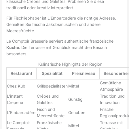
klassische Crêpes und Galettes. Probieren Sie diese
traditionell oder kreativ interpretiert.
Für Fischliebhaber ist L’Embarcadère die richtige Adresse.
Genießen Sie frische Jakobsmuscheln und andere
Meeresfrüchte.
Le Comptoir Brasserie serviert authentische französische
Küche
. Die Terrasse mit Grünblick macht den Besuch
besonders.
Kulinarische Highlights der Region
Restaurant
Spezialität
Preisniveau
Besonderhei
Gemütliche
Chez Kub
Grillspezialitäten
Mittel
Atmosphäre
L’instant
Crêpes und
Tradition und
Günstig
Crêperie
Galettes
Innovation
Fisch und
Frische
L’Embarcadère
Gehoben
Meeresfrüchte
Regionalprodu
Le Comptoir
Französische
Terrasse mit
Mittel
Brasserie
Küche
Grünblick