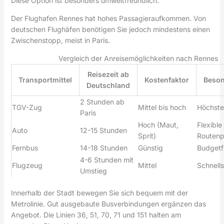
Diese Option ist besonders umweltfreundlich.
Der Flughafen Rennes hat hohes Passagieraufkommen. Von
deutschen Flughäfen benötigen Sie jedoch mindestens einen
Zwischenstopp, meist in Paris.
Vergleich der Anreisemöglichkeiten nach Rennes
Reisezeit ab
Transportmittel
Kostenfaktor
Beson
Deutschland
2 Stunden ab
TGV-Zug
Mittel bis hoch
Höchste
Paris
Hoch (Maut,
Flexible
Auto
12-15 Stunden
Sprit)
Routenp
Fernbus
14-18 Stunden
Günstig
Budgetf
4-6 Stunden mit
Flugzeug
Mittel
Schnells
Umstieg
Innerhalb der Stadt bewegen Sie sich bequem mit der
Metrolinie. Gut ausgebaute Busverbindungen ergänzen das
Angebot. Die Linien 36, 51, 70, 71 und 151 halten am