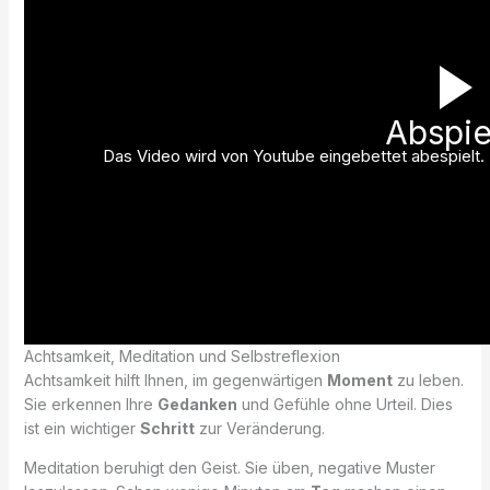
Abspie
Das Video wird von Youtube eingebettet abespielt. E
Achtsamkeit, Meditation und Selbstreflexion
Achtsamkeit hilft Ihnen, im gegenwärtigen
Moment
zu leben.
Sie erkennen Ihre
Gedanken
und Gefühle ohne Urteil. Dies
ist ein wichtiger
Schritt
zur Veränderung.
Meditation beruhigt den Geist. Sie üben, negative Muster