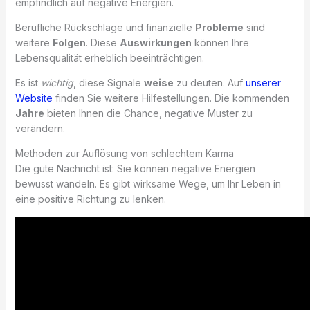
empfindlich auf negative Energien.
Berufliche Rückschläge und finanzielle
Probleme
sind
weitere
Folgen
. Diese
Auswirkungen
können Ihre
Lebensqualität erheblich beeinträchtigen.
Es ist
wichtig
, diese Signale
weise
zu deuten. Auf
unserer
Website
finden Sie weitere Hilfestellungen. Die kommenden
Jahre
bieten Ihnen die Chance, negative Muster zu
verändern.
Methoden zur Auflösung von schlechtem Karma
Die gute Nachricht ist: Sie können negative Energien
bewusst wandeln. Es gibt wirksame Wege, um Ihr Leben in
eine positive Richtung zu lenken.