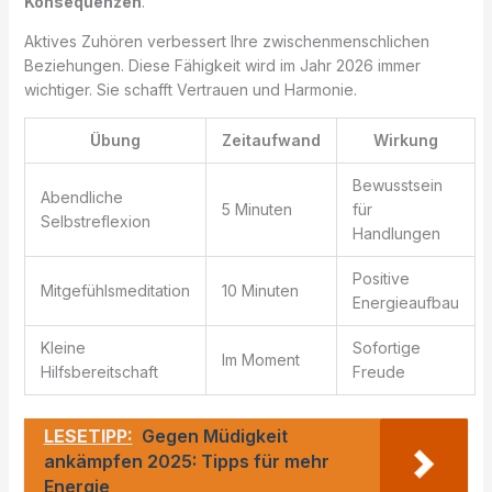
Konsequenzen
.
Aktives Zuhören verbessert Ihre zwischenmenschlichen
Beziehungen. Diese Fähigkeit wird im Jahr 2026 immer
wichtiger. Sie schafft Vertrauen und Harmonie.
Übung
Zeitaufwand
Wirkung
Bewusstsein
Abendliche
5 Minuten
für
Selbstreflexion
Handlungen
Positive
Mitgefühlsmeditation
10 Minuten
Energieaufbau
Kleine
Sofortige
Im Moment
Hilfsbereitschaft
Freude
LESETIPP:
Gegen Müdigkeit
ankämpfen 2025: Tipps für mehr
Energie