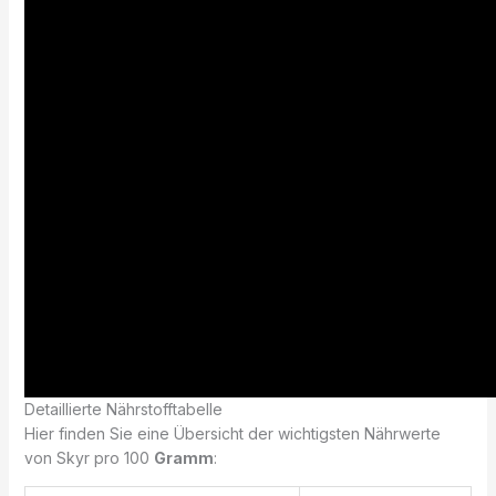
Detaillierte Nährstofftabelle
Hier finden Sie eine Übersicht der wichtigsten Nährwerte
von Skyr pro 100
Gramm
: