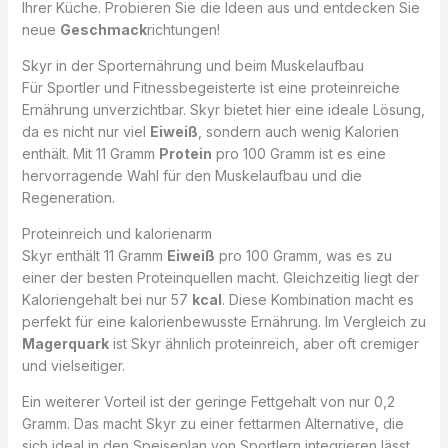
Ihrer Küche. Probieren Sie die Ideen aus und entdecken Sie
neue
Geschmack
richtungen!
Skyr in der Sporternährung und beim Muskelaufbau
Für Sportler und Fitnessbegeisterte ist eine proteinreiche
Ernährung unverzichtbar. Skyr bietet hier eine ideale Lösung,
da es nicht nur viel
Eiweiß
, sondern auch wenig Kalorien
enthält. Mit 11 Gramm
Protein
pro 100 Gramm ist es eine
hervorragende Wahl für den Muskelaufbau und die
Regeneration.
Proteinreich und kalorienarm
Skyr enthält 11 Gramm
Eiweiß
pro 100 Gramm, was es zu
einer der besten Proteinquellen macht. Gleichzeitig liegt der
Kaloriengehalt bei nur 57
kcal
. Diese Kombination macht es
perfekt für eine kalorienbewusste Ernährung. Im Vergleich zu
Magerquark
ist Skyr ähnlich proteinreich, aber oft cremiger
und vielseitiger.
Ein weiterer Vorteil ist der geringe Fettgehalt von nur 0,2
Gramm. Das macht Skyr zu einer fettarmen Alternative, die
sich ideal in den Speiseplan von Sportlern integrieren lässt.