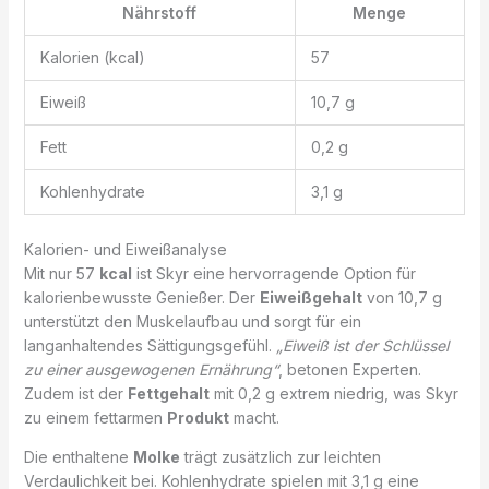
Nährstoff
Menge
Kalorien (kcal)
57
Eiweiß
10,7 g
Fett
0,2 g
Kohlenhydrate
3,1 g
Kalorien- und Eiweißanalyse
Mit nur 57
kcal
ist Skyr eine hervorragende Option für
kalorienbewusste Genießer. Der
Eiweißgehalt
von 10,7 g
unterstützt den Muskelaufbau und sorgt für ein
langanhaltendes Sättigungsgefühl.
„Eiweiß ist der Schlüssel
zu einer ausgewogenen Ernährung“
, betonen Experten.
Zudem ist der
Fettgehalt
mit 0,2 g extrem niedrig, was Skyr
zu einem fettarmen
Produkt
macht.
Die enthaltene
Molke
trägt zusätzlich zur leichten
Verdaulichkeit bei. Kohlenhydrate spielen mit 3,1 g eine