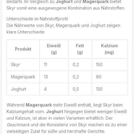
Bedarfs. Im Vergleich zu
Joghurt
und
Magerquark
bietet
Skyr somit eine ausgewogene Kombination aus Nährstoffen.
Unterschiede im Nährstoffprofil
Die Nährwerte von Skyr, Magerquark und Joghurt zeigen
klare Unterschiede:
Eiweiß
Fett
Kalzium
Produkt
(g)
(g)
(mg)
Skyr
11
0,2
150
Magerquark
13
0,2
90
Joghurt
4
0,5
130
Während
Magerquark
mehr Eiweiß enthält, liegt Skyr beim
Kalziumgehalt vorn.
Joghurt
hingegen bietet weniger Eiweiß
und Kalzium, ist aber in vielen Varianten erhältlich. Der
Geschmack
und die Konsistenz von Skyr machen es zu einer
vielseitigen Zutat für süße und herzhafte Gerichte.