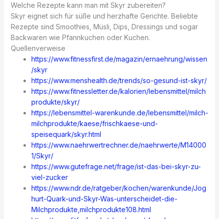
Welche Rezepte kann man mit Skyr zubereiten?
Skyr eignet sich für süße und herzhafte Gerichte. Beliebte
Rezepte sind Smoothies, Müsli, Dips, Dressings und sogar
Backwaren wie Pfannkuchen oder Kuchen.
Quellenverweise
https://www.fitnessfirst.de/magazin/ernaehrung/wissen
/skyr
https://www.menshealth.de/trends/so-gesund-ist-skyr/
https://www.fitnessletter.de/kalorien/lebensmittel/milch
produkte/skyr/
https://lebensmittel-warenkunde.de/lebensmittel/milch-
milchprodukte/kaese/frischkaese-und-
speisequark/skyr.html
https://www.naehrwertrechner.de/naehrwerte/M14000
1/Skyr/
https://www.gutefrage.net/frage/ist-das-bei-skyr-zu-
viel-zucker
https://www.ndr.de/ratgeber/kochen/warenkunde/Jog
hurt-Quark-und-Skyr-Was-unterscheidet-die-
Milchprodukte,milchprodukte108.html