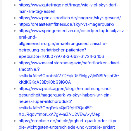
https://www.gutefrage.net/frage/wie-viel-skyr-darf-
man-am-tag-essen
https://www.prinz-sportlich.de/magazin/skyr-gesund/
https://dreamteamfitness.de/skyr-vs-magerquark/
https://www.springermedizin.de/emedpedia/detail/visz
eral-und-
allgemeinchirurgie/ernaehrungsmedizinische-
betreuung-bariatrischer-patienten?
epediaDoi=10.1007/978-3-662-61724-3_106
https://www.masal.store/magazin/haferflocken-diaet-
smoothie/?
srsltid=AfmBOoob5kV7DFqkR5YMgyZjMN8PqtjhG5-
kKdKGKoA38EtK0bG9iGOA
https://www.peak.ag/en/blogs/ernaehrung-und-
gesundheit/magerquark-vs-skyr-haben-wir-ein-
neues-super-milchprodukt?
srsltid=AfmBOoqFmksQaDfgHRQa45E-
XdJRqdvYmorLxA7gV-mZNU2VEwA-yMep
https://droptime.de/article/joghurt-quark-oder-skyr-
die-wichtigsten-unterschiede-und-vorteile-erklart