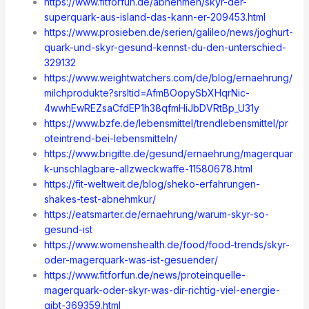
https://www.fitforfun.de/abnehmen/skyr-der-
superquark-aus-island-das-kann-er-209453.html
https://www.prosieben.de/serien/galileo/news/joghurt-
quark-und-skyr-gesund-kennst-du-den-unterschied-
329132
https://www.weightwatchers.com/de/blog/ernaehrung/
milchprodukte?srsltid=AfmBOopySbXHqrNic-
4wwhEwREZsaCfdEP1h38qfmHiJbDVRtBp_U31y
https://www.bzfe.de/lebensmittel/trendlebensmittel/pr
oteintrend-bei-lebensmitteln/
https://www.brigitte.de/gesund/ernaehrung/magerquar
k-unschlagbare-allzweckwaffe-11580678.html
https://fit-weltweit.de/blog/sheko-erfahrungen-
shakes-test-abnehmkur/
https://eatsmarter.de/ernaehrung/warum-skyr-so-
gesund-ist
https://www.womenshealth.de/food/food-trends/skyr-
oder-magerquark-was-ist-gesuender/
https://www.fitforfun.de/news/proteinquelle-
magerquark-oder-skyr-was-dir-richtig-viel-energie-
gibt-369359.html