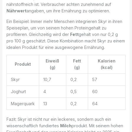
nährstoffreich ist. Verbraucher achten zunehmend auf
Nährwert
angaben, um ihre Ernährung zu optimieren.
Ein Beispiel: Immer mehr Menschen integrieren Skyr in ihren
Speiseplan, um von seinem hohen Proteingehalt zu
profitieren. Gleichzeitig wird der
Fett
gehalt von nur 0,2 g
pro 100 g geschätzt. Diese Kombination macht Skyr zu einem
idealen Produkt für eine ausgewogene Ernährung.
Eiweiß
Fett
Kalorien
Produkt
(g)
(g)
(kcal)
Skyr
10,7
0,2
57
Joghurt
4
0,5
60
Magerquark
13
0,2
64
Fazit: Skyr ist nicht nur ein leckeres, sondern auch ein
wissenschaftlich fundiertes
Milch
produkt. Mit seinem hohen