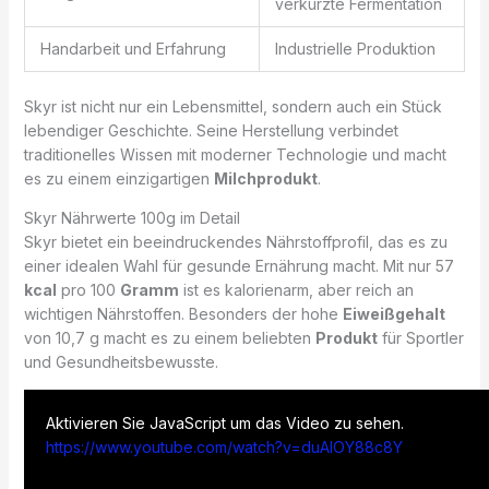
verkürzte Fermentation
Handarbeit und Erfahrung
Industrielle Produktion
Skyr ist nicht nur ein Lebensmittel, sondern auch ein Stück
lebendiger Geschichte. Seine Herstellung verbindet
traditionelles Wissen mit moderner Technologie und macht
es zu einem einzigartigen
Milchprodukt
.
Skyr Nährwerte 100g im Detail
Skyr bietet ein beeindruckendes Nährstoffprofil, das es zu
einer idealen Wahl für gesunde Ernährung macht. Mit nur 57
kcal
pro 100
Gramm
ist es kalorienarm, aber reich an
wichtigen Nährstoffen. Besonders der hohe
Eiweißgehalt
von 10,7 g macht es zu einem beliebten
Produkt
für Sportler
und Gesundheitsbewusste.
Aktivieren Sie JavaScript um das Video zu sehen.
https://www.youtube.com/watch?v=duAlOY88c8Y