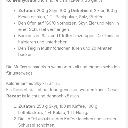
Kohlenhydrate
und sind reich an Eiweiß. So geht’s:
Zutaten
: 200 g Skyr, 100 g Dinkelmehl, 2 Eier, 100 g
Kirschtomaten, 1 TL Backpulver, Salz, Pfeffer.
Den Ofen auf 180°C vorheizen. Skyr, Eier und Mehl in
einer Schüssel vermengen.
Backpulver, Salz und Pfeffer hinzufügen. Die Tomaten
halbieren und unterheben.
Den Teig in Muffinförmchen füllen und 20 Minuten
backen.
Die Muffins schmecken warm oder kalt und eignen sich ideal
für unterwegs.
Kalorienarmes Skyr-Tiramisu
Ein Dessert, das ohne Reue genossen werden kann. Dieses
Rezept
ist leicht und dennoch köstlich.
Zutaten
: 250 g Skyr, 100 ml Kaffee, 100 g
Löffelbiskuits, 1 EL Kakao, 1 TL Honig.
Die Löffelbiskuits in den Kaffee tauchen und in einer
Schüssel schichten.