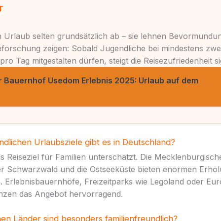
T
 Urlaub selten grundsätzlich ab – sie lehnen Bevormundun
seforschung zeigen: Sobald Jugendliche bei mindestens zwe
ro Tag mitgestalten dürfen, steigt die Reisezufriedenheit sig
r Bauernhof Usedom Erlebnis 2025: Urlaub auf dem
dlichen Urlaubsziele gibt es in Deutschland?
s Reiseziel für Familien unterschätzt. Die Mecklenburgische
er Schwarzwald und die Ostseeküste bieten enormen Erho
en. Erlebnisbauernhöfe, Freizeitparks wie Legoland oder E
nzen das Angebot hervorragend.
en Länder sind besonders familienfreundlich?