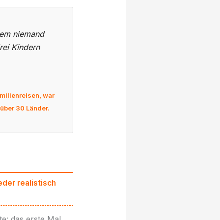
i dem niemand
rei Kindern
amilienreisen, war
über 30 Länder.
der realistisch
e: das erste Mal