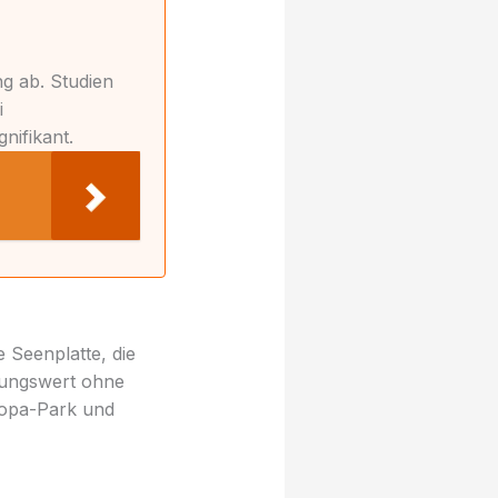
g ab. Studien
i
nifikant.
 Seenplatte, die
lungswert ohne
uropa-Park und