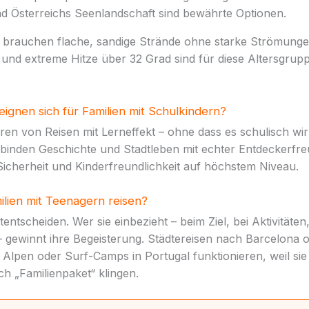
d Österreichs Seenlandschaft sind bewährte Optionen.
er brauchen flache, sandige Strände ohne starke Strömunge
 und extreme Hitze über 32 Grad sind für diese Altersgrup
eignen sich für Familien mit Schulkindern?
eren von Reisen mit Lerneffekt – ohne dass es schulisch wi
binden Geschichte und Stadtleben mit echter Entdeckerfre
Sicherheit und Kinderfreundlichkeit auf höchstem Niveau.
lien mit Teenagern reisen?
entscheiden. Wer sie einbezieht – beim Ziel, bei Aktivitäten
 gewinnt ihre Begeisterung. Städtereisen nach Barcelona o
 Alpen oder Surf-Camps in Portugal funktionieren, weil si
ch „Familienpaket“ klingen.