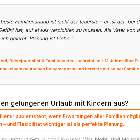
beste Familienurlaub ist nicht der teuerste – er ist der, be
Gefühl hat, auf etwas verzichten zu müssen. Als Vater von d
ich gelernt: Planung ist Liebe.“
edl, Reisejournalist & Familienvater – schreibt seit 12 Jahren über F
 bei einem deutschen Reisemagazin und bereiste mit seiner Familie 
en gelungenen Urlaub mit Kindern aus?
lienurlaub entsteht, wenn Erwartungen aller Familienmitglie
– und Flexibilität wichtiger ist als perfekte Planung.
ne Instagram-tauglichen Kulissen. Was bleibt, sind Moment