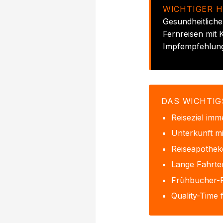
WICHTIGER H
Gesundheitliche
Fernreisen mit 
Impfempfehlung
DAS WICHTIG
Reiseziel imm
Unterkunft m
Reiseapotheke
Lange Fahrten
Frühbucher-R
Quality-Time 