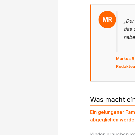
MR
„Der 
das 
habe 
Markus Ri
Redakteur
Was macht ein
Ein gelungener Fami
abgeglichen werden 
Kinder brauchen kei