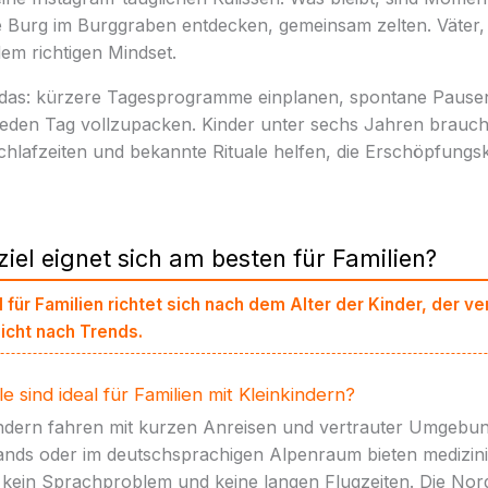
e Burg im Burggraben entdecken, gemeinsam zelten. Väter, 
dem richtigen Mindset.
 das: kürzere Tagesprogramme einplanen, spontane Pause
 jeden Tag vollzupacken. Kinder unter sechs Jahren brauc
chlafzeiten und bekannte Rituale helfen, die Erschöpfungs
iel eignet sich am besten für Familien?
 für Familien richtet sich nach dem Alter der Kinder, der v
icht nach Trends.
 sind ideal für Familien mit Kleinkindern?
kindern fahren mit kurzen Anreisen und vertrauter Umgebun
ands oder im deutschsprachigen Alpenraum bieten medizin
kein Sprachproblem und keine langen Flugzeiten. Die Nor