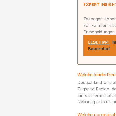
EXPERT INSIGH
Teenager lehnen
zur Familienrei
Entscheidungen p
LESETIPP:
Ih
Bauernhof
Welche kinderfreun
Deutschland wird al
Zugspitz-Region, d
Einreiseformalität
Nationalparks ergä
Welche europäisch