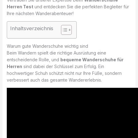
Herren Test
und entdecken Sie die perfekten Begleiter für
Ihre nächsten Wanderabenteuer!
Inhaltsverzeichnis
Warum gute Wanderschuhe wichtig sind
Beim Wandern spielt die richtige Ausrüstung eine
entscheidende Rolle, und
bequeme Wanderschuhe für
Herren
sind dabei der Schlüssel zum Erfolg. Ein
hochwertiger Schuh schützt nicht nur Ihre Füße, sondern
verbessert auch das gesamte Wandererlebnis.