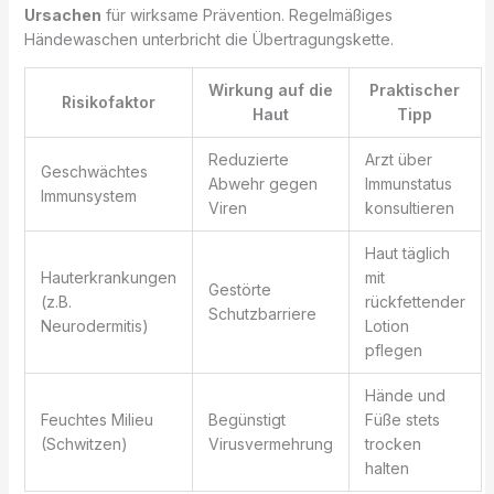
Ursachen
für wirksame Prävention. Regelmäßiges
Händewaschen unterbricht die Übertragungskette.
Wirkung auf die
Praktischer
Risikofaktor
Haut
Tipp
Reduzierte
Arzt über
Geschwächtes
Abwehr gegen
Immunstatus
Immunsystem
Viren
konsultieren
Haut täglich
Hauterkrankungen
mit
Gestörte
(z.B.
rückfettender
Schutzbarriere
Neurodermitis)
Lotion
pflegen
Hände und
Feuchtes Milieu
Begünstigt
Füße stets
(Schwitzen)
Virusvermehrung
trocken
halten