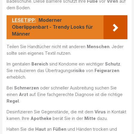
Badeschuhe. Diese Barriere schützt Ihre
Füße
vor
Viren
auf
dem Boden.
LESETIPP:
Moderner
Oberlippenbart - Trendy Looks für
Männer
Teilen Sie Handtücher nicht mit anderen
Menschen
. Jeder
sollte sein eigenes Textil nutzen.
Im genitalen
Bereich
sind Kondome ein wichtiger
Schutz
.
Sie reduzieren das Übertragungs
risiko
von
Feigwarzen
erheblich.
Bei
Schmerzen
oder schneller Ausbreitung suchen Sie
einen
Arzt
auf. Eine fachgerechte Diagnose ist die richtige
Regel
.
Desinfizieren Sie Gegenstände, die mit dem
Virus
in Kontakt
kamen. Ihre
Apotheke
berät Sie in der
Mitte
dazu.
Halten Sie die
Haut
an
Füßen
und Händen trocken und