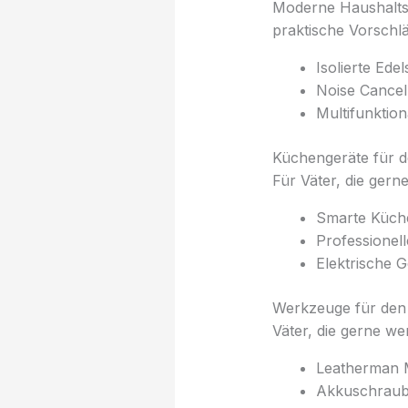
Moderne Haushaltsg
praktische Vorschl
Isolierte Ede
Noise Cancel
Multifunktio
Küchengeräte für 
Für Väter, die gern
Smarte Küche
Professionel
Elektrische 
Werkzeuge für den
Väter, die gerne we
Leatherman Mu
Akkuschraub