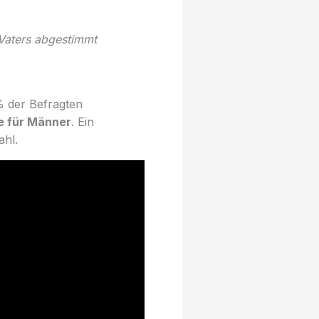
 Vaters abgestimmt
% der Befragten
 für Männer
. Ein
ahl.