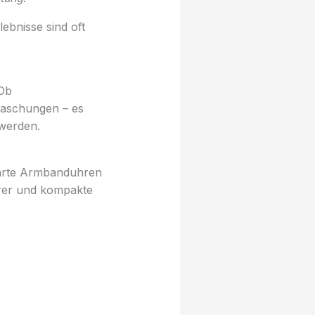
ebnisse sind oft
 Ob
raschungen – es
 werden.
marte Armbanduhren
örer und kompakte