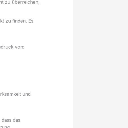
nt zu überreichen,
kt zu finden. Es
sdruck von:
erksamkeit und
 dass das
utung
.