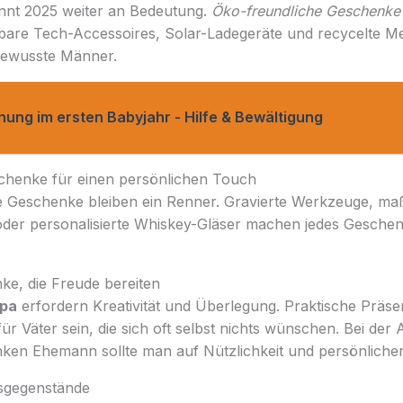
nt 2025 weiter an Bedeutung.
Öko-freundliche Geschenke
are Tech-Accessoires, Solar-Ladegeräte und recycelte M
bewusste Männer.
nung im ersten Babyjahr - Hilfe & Bewältigung
schenke für einen persönlichen Touch
tete Geschenke bleiben ein Renner. Gravierte Werkzeuge, m
oder personalisierte Whiskey-Gläser machen jedes Geschenk
ke, die Freude bereiten
apa
erfordern Kreativität und Überlegung. Praktische Präs
r Väter sein, die sich oft selbst nichts wünschen. Bei der
en Ehemann sollte man auf Nützlichkeit und persönliche
tsgegenstände