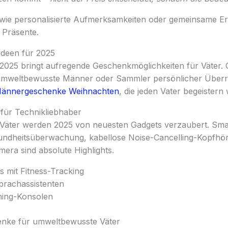
wie personalisierte Aufmerksamkeiten oder gemeinsame Erl
e Präsente.
deen für 2025
 2025 bringt aufregende Geschenkmöglichkeiten für Väter.
 umweltbewusste Männer oder Sammler persönlicher Über
ännergeschenke Weihnachten
, die jeden Vater begeistern
 für Technikliebhaber
e Väter werden 2025 von neuesten Gadgets verzaubert. S
esundheitsüberwachung, kabellose Noise-Cancelling-Kopfh
era sind absolute Highlights.
 mit Fitness-Tracking
Sprachassistenten
ming-Konsolen
enke für umweltbewusste Väter