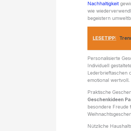
Nachhaltigkeit
gewin
wie wiederverwendb
begeistern umwelt
LESETIPP:
Tren
Personalisierte Ge
Individuell gestal
Lederbrieftaschen 
emotional wertvoll.
Praktische Geschen
Geschenkideen P
besondere Freude fü
Weihnachtsgeschenk
Nützliche Haushal