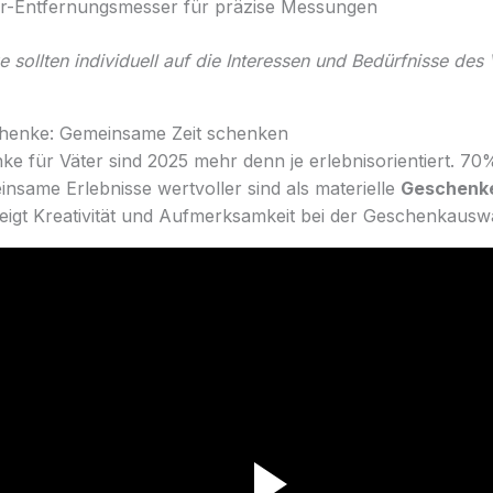
ser-Entfernungsmesser für präzise Messungen
 sollten individuell auf die Interessen und Bedürfnisse des
chenke: Gemeinsame Zeit schenken
e für Väter sind 2025 mehr denn je erlebnisorientiert. 70
nsame Erlebnisse wertvoller sind als materielle
Geschenke
eigt Kreativität und Aufmerksamkeit bei der Geschenkausw