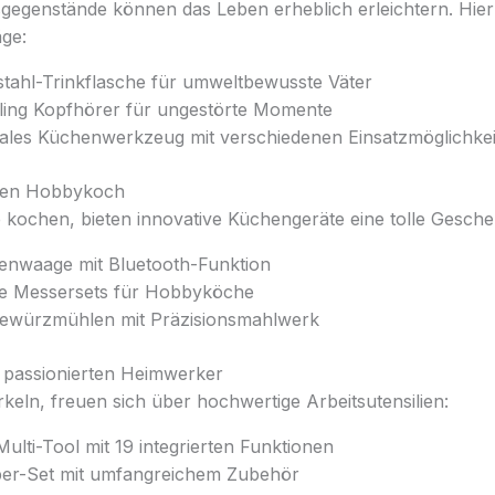
egenstände können das Leben erheblich erleichtern. Hier 
äge:
lstahl-Trinkflasche für umweltbewusste Väter
ling Kopfhörer für ungestörte Momente
nales Küchenwerkzeug mit verschiedenen Einsatzmöglichke
den Hobbykoch
e kochen, bieten innovative Küchengeräte eine tolle Gesche
nwaage mit Bluetooth-Funktion
le Messersets für Hobbyköche
Gewürzmühlen mit Präzisionsmahlwerk
 passionierten Heimwerker
rkeln, freuen sich über hochwertige Arbeitsutensilien:
lti-Tool mit 19 integrierten Funktionen
er-Set mit umfangreichem Zubehör