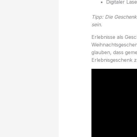
Digitaler La
Tipp: Die Geschenke
sein.
Erlebnisse als Ges
Weihnachtsgeschenk
glauben, dass gemei
Erlebnisgeschenk z