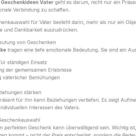
i
Geschenkideen Vater
geht es darum, nicht nur ein Präse
onale Verbindung zu schaffen.
enkauswahl für Väter besteht darin, mehr als nur ein Obje
e und Dankbarkeit auszudrücken.
deutung von Geschenken
nke
tragen eine tiefe emotionale Bedeutung. Sie sind ein Au
ür ständigen Einsatz
g der gemeinsamen Erlebnisse
 väterlicher Bemühungen
iehungen stärken
Präsent für Ihn kann Beziehungen vertiefen. Es zeigt Aufm
individuellen Interessen des Vaters.
 Geschenkauswahl
 perfekten Geschenk kann überwältigend sein. Wichtig ist,
zen kommt –
nicht der Preis entscheidet, sondern die Bede