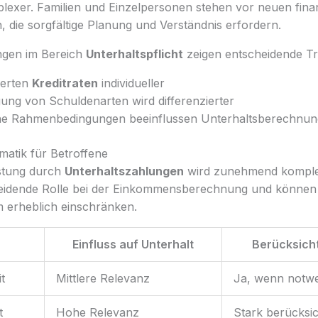
exer. Familien und Einzelpersonen stehen vor neuen finan
 die sorgfältige Planung und Verständnis erfordern.
ngen im Bereich
Unterhaltspflicht
zeigen entscheidende Tr
werten
Kreditraten
individueller
gung von Schuldenarten wird differenzierter
che Rahmenbedingungen beeinflussen Unterhaltsberechnun
atik für Betroffene
astung durch
Unterhaltszahlungen
wird zunehmend kompl
heidende Rolle bei der Einkommensberechnung und können 
m erheblich einschränken.
Einfluss auf Unterhalt
Berücksich
t
Mittlere Relevanz
Ja, wenn notw
t
Hohe Relevanz
Stark berücksic