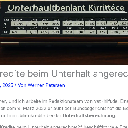
edite beim Unterhalt angere
, 2025
/ Von
Werner Petersen
r, und ich arbeite im Redaktionsteam von vati-hilft.de. E
eit dem 9. März 2022 erlaubt der Bundesgerichtshof die B
für Immobilienkredite bei der
Unterhaltsberechnung
.
redite beim Unterhalt angerechnet?“ beschäftigt viele Elt