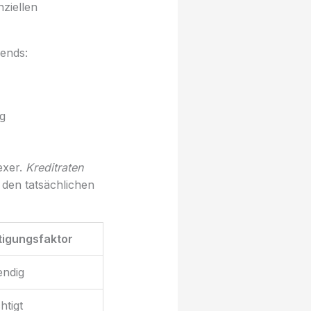
ziellen
ends:
g
exer.
Kreditraten
den tatsächlichen
tigungsfaktor
endig
htigt