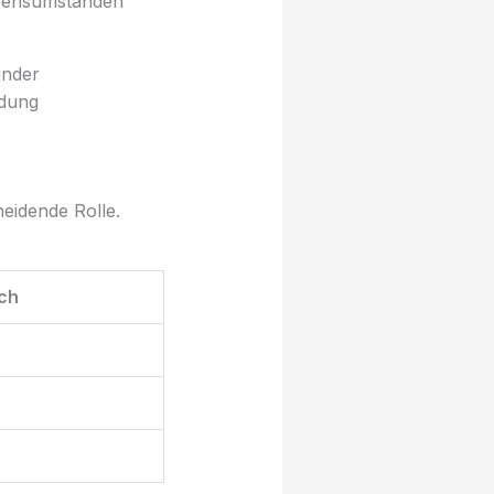
Lebensumständen
inder
dung
eidende Rolle.
ch