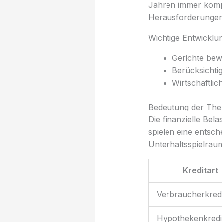
Jahren immer kompl
Herausforderungen,
Wichtige Entwicklu
Gerichte be
Berücksichti
Wirtschaftli
Bedeutung der Them
Die finanzielle Bel
spielen eine entsc
Unterhaltsspielrau
Kreditart
Verbraucherkredi
Hypothekenkredi