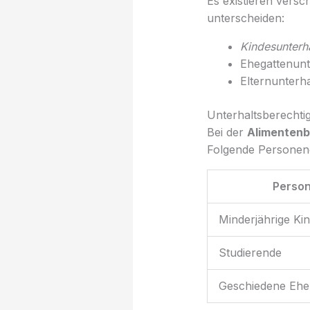
Es existieren versc
unterscheiden:
Kindesunterha
Ehegattenunt
Elternunterha
Unterhaltsberechti
Bei der
Alimenten
Folgende Personen
Perso
Minderjährige Ki
Studierende
Geschiedene Ehe