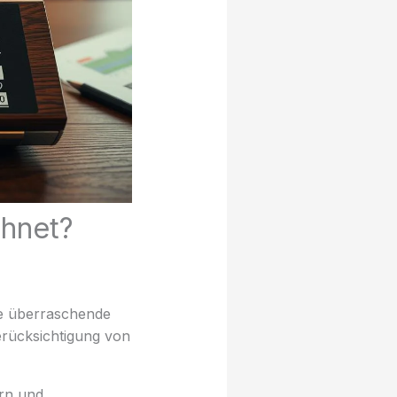
chnet?
ine überraschende
erücksichtigung von
ern und