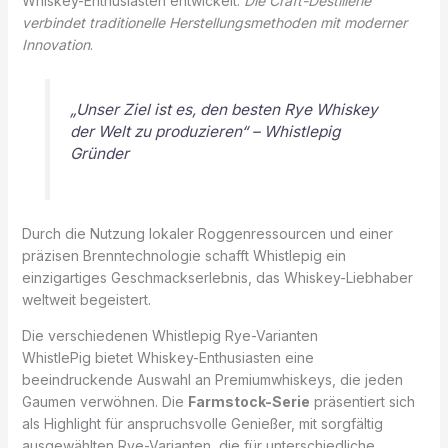
Whiskey-Enthusiasten entwickelt.
Die Craft-Destillerie
verbindet traditionelle Herstellungsmethoden mit moderner
Innovation
.
„Unser Ziel ist es, den besten Rye Whiskey
der Welt zu produzieren“ – Whistlepig
Gründer
Durch die Nutzung lokaler Roggenressourcen und einer
präzisen Brenntechnologie schafft Whistlepig ein
einzigartiges Geschmackserlebnis, das Whiskey-Liebhaber
weltweit begeistert.
Die verschiedenen Whistlepig Rye-Varianten
WhistlePig bietet Whiskey-Enthusiasten eine
beeindruckende Auswahl an Premiumwhiskeys, die jeden
Gaumen verwöhnen. Die
Farmstock-Serie
präsentiert sich
als Highlight für anspruchsvolle Genießer, mit sorgfältig
ausgewählten Rye-Varianten, die für unterschiedliche