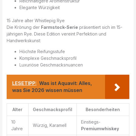
Reichhaltigere Aromenstruktur
Elegante Würzigkeit
15 Jahre alter Whistlepig Rye
Die Krönung der
Farmstock-Serie
präsentiert sich im 15-
jährigen Rye. Diese Edition vereint Perfektion und
Handwerkskunst:
Höchste Reifungsstufe
Komplexe Geschmacksprofil
Luxuriöse Geschmacksnuancen
LESETIPP:
Was ist Aquavit: Alles,
was Sie 2026 wissen müssen
Alter
Geschmacksprofil
Besonderheiten
10
Einstiegs-
Würzig, Karamell
Jahre
Premiumwhiskey