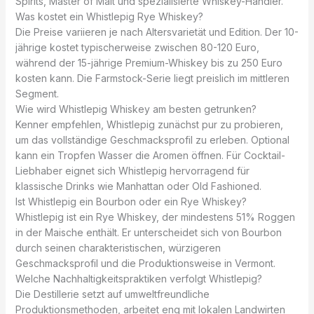
Spirits, Master of Malt und spezialisierte Whiskey-Händler.
Was kostet ein Whistlepig Rye Whiskey?
Die Preise variieren je nach Altersvarietät und Edition. Der 10-
jährige kostet typischerweise zwischen 80-120 Euro,
während der 15-jährige Premium-Whiskey bis zu 250 Euro
kosten kann. Die Farmstock-Serie liegt preislich im mittleren
Segment.
Wie wird Whistlepig Whiskey am besten getrunken?
Kenner empfehlen, Whistlepig zunächst pur zu probieren,
um das vollständige Geschmacksprofil zu erleben. Optional
kann ein Tropfen Wasser die Aromen öffnen. Für Cocktail-
Liebhaber eignet sich Whistlepig hervorragend für
klassische Drinks wie Manhattan oder Old Fashioned.
Ist Whistlepig ein Bourbon oder ein Rye Whiskey?
Whistlepig ist ein Rye Whiskey, der mindestens 51% Roggen
in der Maische enthält. Er unterscheidet sich von Bourbon
durch seinen charakteristischen, würzigeren
Geschmacksprofil und die Produktionsweise in Vermont.
Welche Nachhaltigkeitspraktiken verfolgt Whistlepig?
Die Destillerie setzt auf umweltfreundliche
Produktionsmethoden, arbeitet eng mit lokalen Landwirten