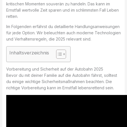
kritischen Momenten souverän zu handeln. Das kann im
Ernstfall wertvolle Zeit sparen und im schlimmsten Fall Leben
retten.
Im Folgenden erfährst du detaillierte Handlungsanweisungen
für jede Option. Wir beleuchten auch moderne Technologien
und Verhaltensregeln, die 2025 relevant sind.
Inhaltsverzeichnis
Vorbereitung und Sicherheit auf der Autobahn 2025
Bevor du mit deiner Familie auf die Autobahn fährst, solltest
du einige wichtige Sicherheitsmaßnahmen beachten. Die
richtige Vorbereitung kann im Ernstfall lebensrettend sein.