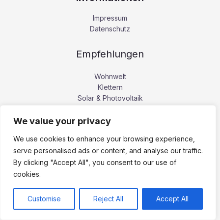
Impressum
Datenschutz
Empfehlungen
Wohnwelt
Klettern
Solar & Photovoltaik
Kaffee
We value your privacy
Kategorie
We use cookies to enhance your browsing experience,
serve personalised ads or content, and analyse our traffic.
By clicking "Accept All", you consent to our use of
Familienleben
(164)
cookies.
Finanzen
(25)
Genuss
(41)
Haushalt
(26)
Customise
Reject All
Accept All
Lifestyle & Erfolg
(75)
Mode
(63)