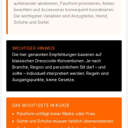
aufeinander abstimmen, Passform priorisieren, Anlass
beachten und Accessoires konsequent koordinieren.
Die wichtigsten Variablen sind Anzugfarbe, Hemd,
Schuhe und Gürtel.
WICHTIGER HINWEIS
Die hier genannten Empfehlungen basieren auf
klassischen Dresscode-Konventionen. Je nach
Branche, Region und persönlichem Stil darf – und
sollte – individuell interpretiert werden. Regeln sind
Ausgangspunkte, keine Gesetze.
DAS WICHTIGSTE IN KÜRZE
Passform schlägt immer Marke oder Preis.
Gürtel und Schuhe müssen farblich übereinstimmen.