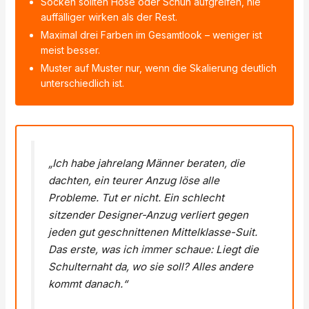
Socken sollten Hose oder Schuh aufgreifen, nie
auffälliger wirken als der Rest.
Maximal drei Farben im Gesamtlook – weniger ist
meist besser.
Muster auf Muster nur, wenn die Skalierung deutlich
unterschiedlich ist.
„Ich habe jahrelang Männer beraten, die
dachten, ein teurer Anzug löse alle
Probleme. Tut er nicht. Ein schlecht
sitzender Designer-Anzug verliert gegen
jeden gut geschnittenen Mittelklasse-Suit.
Das erste, was ich immer schaue: Liegt die
Schulternaht da, wo sie soll? Alles andere
kommt danach.“