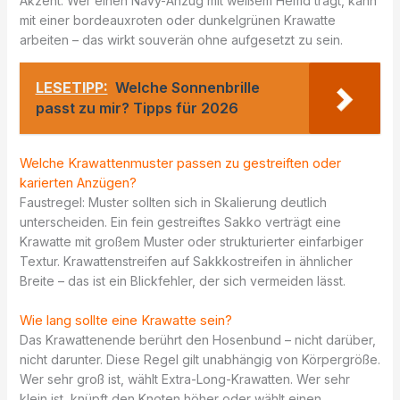
Akzent. Wer einen Navy-Anzug mit weißem Hemd trägt, kann
mit einer bordeauxroten oder dunkelgrünen Krawatte
arbeiten – das wirkt souverän ohne aufgesetzt zu sein.
LESETIPP:
Welche Sonnenbrille
passt zu mir? Tipps für 2026
Welche Krawattenmuster passen zu gestreiften oder
karierten Anzügen?
Faustregel: Muster sollten sich in Skalierung deutlich
unterscheiden. Ein fein gestreiftes Sakko verträgt eine
Krawatte mit großem Muster oder strukturierter einfarbiger
Textur. Krawattenstreifen auf Sakkkostreifen in ähnlicher
Breite – das ist ein Blickfehler, der sich vermeiden lässt.
Wie lang sollte eine Krawatte sein?
Das Krawattenende berührt den Hosenbund – nicht darüber,
nicht darunter. Diese Regel gilt unabhängig von Körpergröße.
Wer sehr groß ist, wählt Extra-Long-Krawatten. Wer sehr
klein ist, knüpft den Knoten höher oder wählt einen