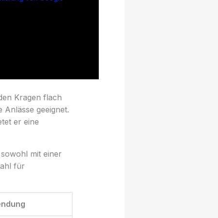
den Kragen flach
e Anlässe geeignet.
tet er eine
h sowohl mit einer
ahl für
endung