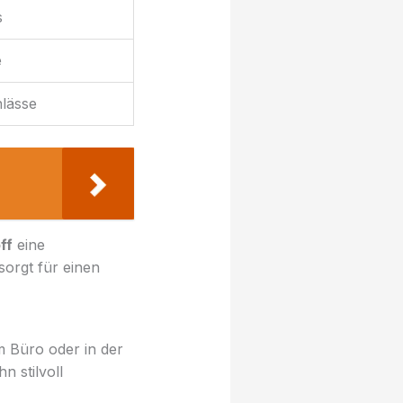
s
e
lässe
ff
eine
sorgt für einen
 Büro oder in der
n stilvoll