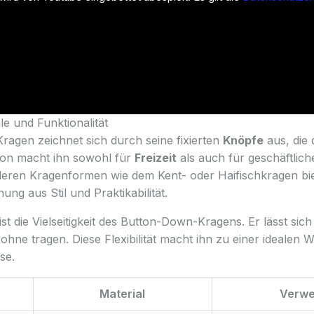
 und Funktionalität
agen zeichnet sich durch seine fixierten
Knöpfe
aus, die 
tion macht ihn sowohl für
Freizeit
als auch für geschäftlich
deren Kragenformen wie dem Kent- oder Haifischkragen bie
g aus Stil und Praktikabilität.
 ist die Vielseitigkeit des Button-Down-Kragens. Er lässt sic
ohne tragen. Diese Flexibilität macht ihn zu einer idealen W
se.
Material
Verw