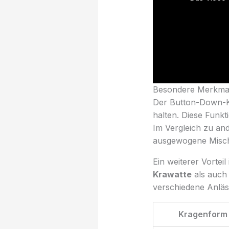
Besondere Merkmale
Der Button-Down-Kr
halten. Diese Funk
Im Vergleich zu an
ausgewogene Mischun
Ein weiterer Vorteil
Krawatte
als auch 
verschiedene Anläs
Kragenform