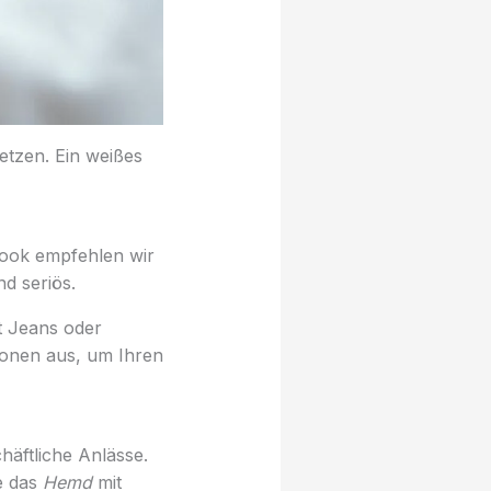
etzen. Ein weißes
look empfehlen wir
nd seriös.
t Jeans oder
ionen aus, um Ihren
häftliche Anlässe.
e das
Hemd
mit