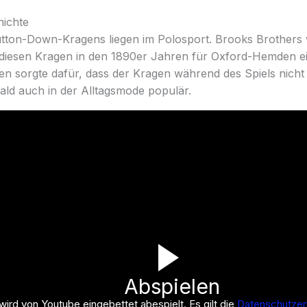
hichte
tton-Down-Kragens liegen im Polosport. Brooks Brothers 
diesen Kragen in den 1890er Jahren für Oxford-Hemden e
n sorgte dafür, dass der Kragen während des Spiels nicht a
ald auch in der Alltagsmode populär.
Abspielen
ird von Youtube eingebettet abespielt. Es gilt die
Datenschutzer