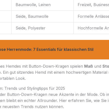
Baumwolle, Leinen
Freizeit, Busines
Seide, Baumwolle
Formelle Anläss
Seide, Polyester
Hochformelle An
ose Herrenmode: 7 Essentials für klassischen Stil
ines Hemdes mit Button-Down-Kragen spielen
Maß
und
Sto
. Ein gut sitzendes Hemd mit einem hochwertigen Material 
ortablen Look.
: Trends und Stylingtipps für 2025
 der Button-Down-Kragen neue Akzente in der Mode. Ob im
gen bleibt ein echter Allrounder. Hier erfahren Sie, wie Sie ih
e neuesten Trends nutzen können.