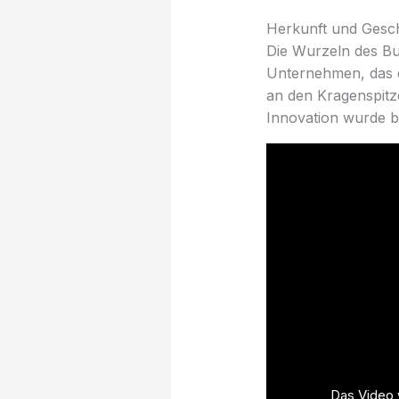
Herkunft und Gesc
Die Wurzeln des Bu
Unternehmen, das 
an den Kragenspitze
Innovation wurde b
Das Video w