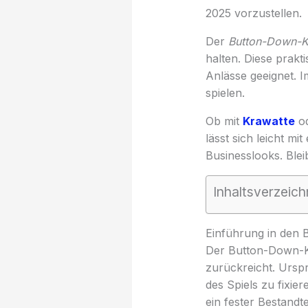
2025 vorzustellen.
Der
Button-Down-K
halten. Diese prak
Anlässe geeignet. I
spielen.
Ob mit
Krawatte
od
lässt sich leicht mi
Businesslooks. Ble
Inhaltsverzeich
Einführung in den
Der Button-Down-Kr
zurückreicht. Ursp
des Spiels zu fixier
ein fester Bestandt