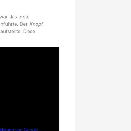
war das erste
inführte. Der
Knopf
ufstellte. Diese
klärung von Google