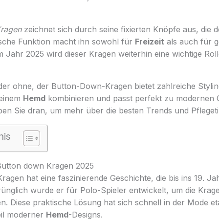
ragen
zeichnet sich durch seine fixierten Knöpfe aus, die 
tische Funktion macht ihn sowohl für
Freizeit
als auch für g
m Jahr 2025 wird dieser Kragen weiterhin eine wichtige Roll
er ohne, der Button-Down-Kragen bietet zahlreiche Stylin
t einem
Hemd
kombinieren und passt perfekt zu modernen 
iben Sie dran, um mehr über die besten Trends und Pfleget
nis
 Button down Kragen 2025
agen hat eine faszinierende Geschichte, die bis ins 19. Ja
rünglich wurde er für Polo-Spieler entwickelt, um die Kr
en. Diese praktische Lösung hat sich schnell in der Mode eta
eil moderner
Hemd
-Designs.