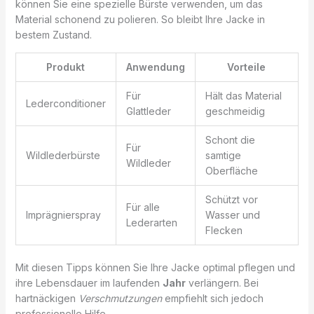
können Sie eine spezielle Bürste verwenden, um das
Material schonend zu polieren. So bleibt Ihre Jacke in
bestem Zustand.
Produkt
Anwendung
Vorteile
Für
Hält das Material
Lederconditioner
Glattleder
geschmeidig
Schont die
Für
Wildlederbürste
samtige
Wildleder
Oberfläche
Schützt vor
Für alle
Imprägnierspray
Wasser und
Lederarten
Flecken
Mit diesen Tipps können Sie Ihre Jacke optimal pflegen und
ihre Lebensdauer im laufenden
Jahr
verlängern. Bei
hartnäckigen
Verschmutzungen
empfiehlt sich jedoch
professionelle Hilfe.