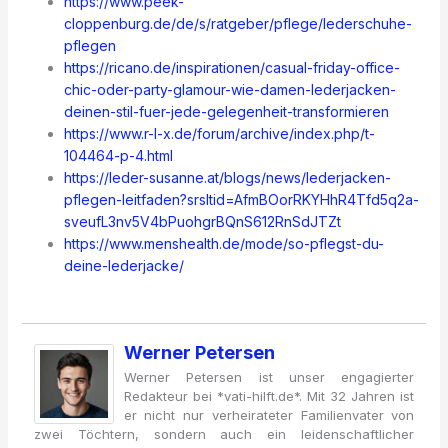
https://www.peek-
cloppenburg.de/de/s/ratgeber/pflege/lederschuhe-
pflegen
https://ricano.de/inspirationen/casual-friday-office-
chic-oder-party-glamour-wie-damen-lederjacken-
deinen-stil-fuer-jede-gelegenheit-transformieren
https://www.r-l-x.de/forum/archive/index.php/t-
104464-p-4.html
https://leder-susanne.at/blogs/news/lederjacken-
pflegen-leitfaden?srsltid=AfmBOorRKYHhR4Tfd5q2a-
sveufL3nv5V4bPuohgrBQnS612RnSdJTZt
https://www.menshealth.de/mode/so-pflegst-du-
deine-lederjacke/
Werner Petersen
Werner Petersen ist unser engagierter
Redakteur bei *vati-hilft.de*. Mit 32 Jahren ist
er nicht nur verheirateter Familienvater von
zwei Töchtern, sondern auch ein leidenschaftlicher