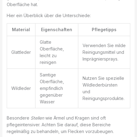
Oberfläche hat.
Hier ein Überblick über die Unterschiede:
Material
Eigenschaften
Pflegetipps
Glatte
Verwenden Sie milde
Oberfläche,
Glattleder
Reinigungsmittel und
leicht zu
Imprägniersprays.
reinigen
Samtige
Nutzen Sie spezielle
Oberfläche,
Wildlederbürsten
Wildleder
empfindlich
und
gegenüber
Reinigungsprodukte.
Wasser
Besondere
Stellen
wie Ärmel und Kragen sind oft
pflegeintensiver. Achten Sie darauf, diese Bereiche
regelmäßig zu behandeln, um Flecken vorzubeugen.