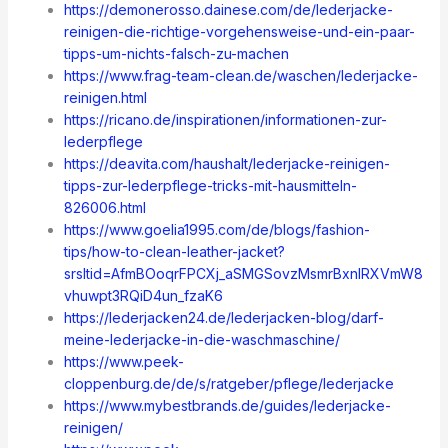
https://demonerosso.dainese.com/de/lederjacke-
reinigen-die-richtige-vorgehensweise-und-ein-paar-
tipps-um-nichts-falsch-zu-machen
https://www.frag-team-clean.de/waschen/lederjacke-
reinigen.html
https://ricano.de/inspirationen/informationen-zur-
lederpflege
https://deavita.com/haushalt/lederjacke-reinigen-
tipps-zur-lederpflege-tricks-mit-hausmitteln-
826006.html
https://www.goelia1995.com/de/blogs/fashion-
tips/how-to-clean-leather-jacket?
srsltid=AfmBOoqrFPCXj_aSMGSovzMsmrBxnlRXVmW8
vhuwpt3RQiD4un_fzaK6
https://lederjacken24.de/lederjacken-blog/darf-
meine-lederjacke-in-die-waschmaschine/
https://www.peek-
cloppenburg.de/de/s/ratgeber/pflege/lederjacke
https://www.mybestbrands.de/guides/lederjacke-
reinigen/