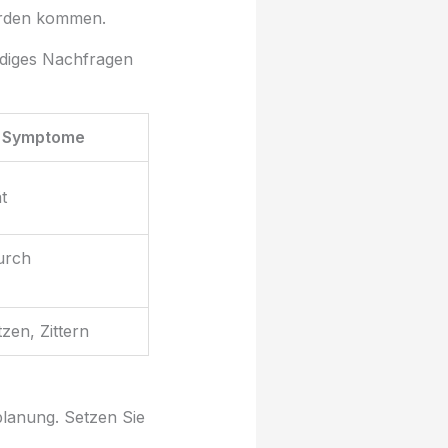
erden kommen.
ndiges Nachfragen
e Symptome
t
urch
zen, Zittern
planung. Setzen Sie