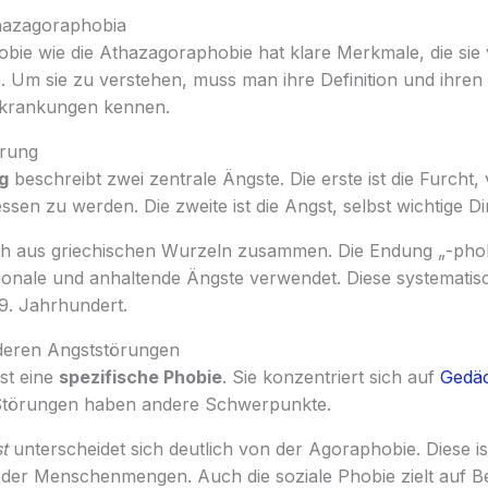
hazagoraphobia
hobie wie die Athazagoraphobie hat klare Merkmale, die si
 Um sie zu verstehen, muss man ihre Definition und ihren
rkrankungen kennen.
prung
g
beschreibt zwei zentrale Ängste. Die erste ist die Furcht
essen zu werden. Die zweite ist die Angst, selbst wichtige D
sich aus griechischen Wurzeln zusammen. Die Endung „-phob
rationale und anhaltende Ängste verwendet. Diese systemat
9. Jahrhundert.
eren Angststörungen
st eine
spezifische Phobie
. Sie konzentriert sich auf
Gedäc
Störungen haben andere Schwerpunkte.
t
unterscheidet sich deutlich von der Agoraphobie. Diese is
der Menschenmengen. Auch die soziale Phobie zielt auf 