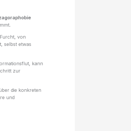
zagoraphobie
ammt.
 Furcht, von
, selbst etwas
ormationsflut, kann
chritt zur
über die konkreten
are und