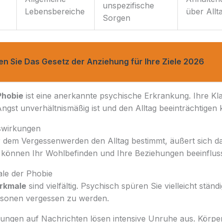
unspezifische
Lebensbereiche
über All
Sorgen
en Sie Das Gesetz der Anziehung für Ihre Ziele 2026
Phobie
ist eine anerkannte psychische Erkrankung. Ihre Kla
Angst unverhältnismäßig ist und den Alltag beeinträchtigen 
wirkungen
 dem Vergessenwerden den Alltag bestimmt, äußert sich da
e können Ihr Wohlbefinden und Ihre Beziehungen beeinflus
le der Phobie
rkmale
sind vielfältig. Psychisch spüren Sie vielleicht stän
sonen vergessen zu werden.
ngen auf Nachrichten lösen intensive Unruhe aus. Körper