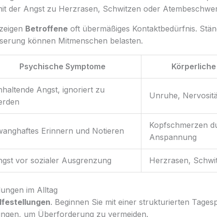
 mit der Angst zu Herzrasen, Schwitzen oder Atembeschw
 zeigen
Betroffene
oft übermäßiges Kontaktbedürfnis. Stä
sserung können Mitmenschen belasten.
Psychische Symptome
Körperlich
haltende Angst, ignoriert zu
Unruhe, Nervositä
erden
Kopfschmerzen d
anghaftes Erinnern und Notieren
Anspannung
gst vor sozialer Ausgrenzung
Herzrasen, Schwit
lungen im Alltag
lfestellungen
. Beginnen Sie mit einer strukturierten Tages
tungen, um Überforderung zu vermeiden.