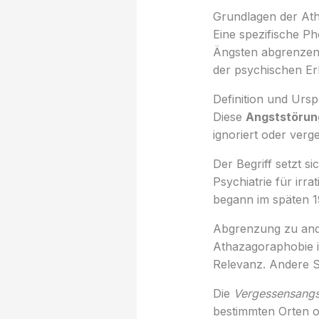
Grundlagen der At
Eine spezifische P
Ängsten abgrenzen.
der psychischen E
Definition und Urs
Diese
Angststörun
ignoriert oder verg
Der Begriff setzt 
Psychiatrie für ir
begann im späten 1
Abgrenzung zu and
Athazagoraphobie i
Relevanz. Andere 
Die
Vergessensangs
bestimmten Orten o