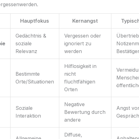
Vergessenwerden.
Hauptfokus
Kernangst
Typisc
Gedächtnis &
Vergessen oder
Übertrie
ie
soziale
ignoriert zu
Notizenm
Relevanz
werden
Bestätige
Hilflosigkeit in
Vermeidu
Bestimmte
nicht
Mensche
Orte/Situationen
fluchtfähigen
öffentlic
Orten
Negative
Soziale
Angst vor
Bewertung durch
Interaktion
Gespräc
andere
Diffuse,
Allgemeine
Anhalten