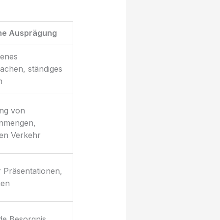
he Ausprägung
benes
achen, ständiges
n
ng von
nmengen,
hen Verkehr
 Präsentationen,
hen
de Besorgnis