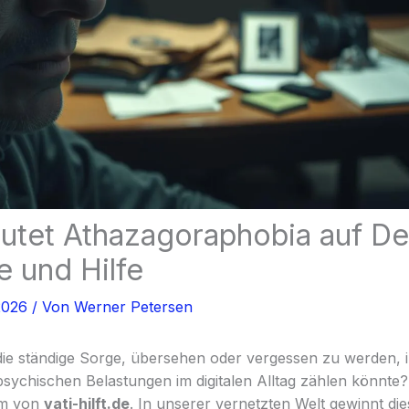
tet Athazagoraphobia auf De
 und Hilfe
2026
/ Von
Werner Petersen
die ständige Sorge, übersehen oder vergessen zu werden, 
psychischen Belastungen im digitalen Alltag zählen könnte
am von
vati-hilft.de
. In unserer vernetzten Welt gewinnt die