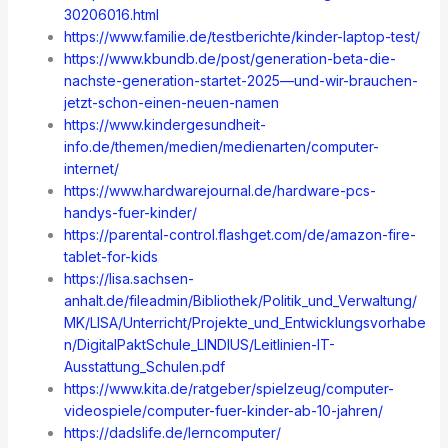
30206016.html
https://www.familie.de/testberichte/kinder-laptop-test/
https://www.kbundb.de/post/generation-beta-die-
nachste-generation-startet-2025—und-wir-brauchen-
jetzt-schon-einen-neuen-namen
https://www.kindergesundheit-
info.de/themen/medien/medienarten/computer-
internet/
https://www.hardwarejournal.de/hardware-pcs-
handys-fuer-kinder/
https://parental-control.flashget.com/de/amazon-fire-
tablet-for-kids
https://lisa.sachsen-
anhalt.de/fileadmin/Bibliothek/Politik_und_Verwaltung/
MK/LISA/Unterricht/Projekte_und_Entwicklungsvorhabe
n/DigitalPaktSchule_LINDIUS/Leitlinien-IT-
Ausstattung_Schulen.pdf
https://www.kita.de/ratgeber/spielzeug/computer-
videospiele/computer-fuer-kinder-ab-10-jahren/
https://dadslife.de/lerncomputer/