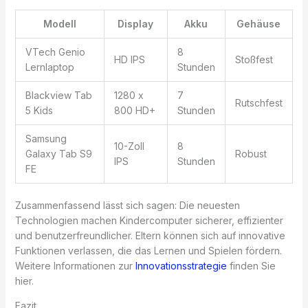
Modell
Display
Akku
Gehäuse
VTech Genio
8
HD IPS
Stoßfest
Lernlaptop
Stunden
Blackview Tab
1280 x
7
Rutschfest
5 Kids
800 HD+
Stunden
Samsung
10-Zoll
8
Galaxy Tab S9
Robust
IPS
Stunden
FE
Zusammenfassend lässt sich sagen: Die neuesten
Technologien machen Kindercomputer sicherer, effizienter
und benutzerfreundlicher. Eltern können sich auf innovative
Funktionen verlassen, die das Lernen und Spielen fördern.
Weitere Informationen zur
Innovationsstrategie
finden Sie
hier.
Fazit