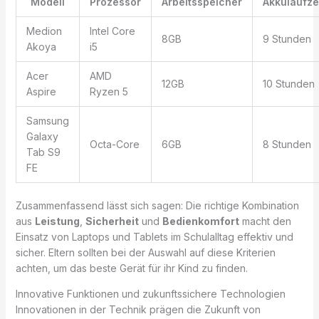
Modell
Prozessor
Arbeitsspeicher
Akkulaufze
Medion
Intel Core
8GB
9 Stunden
Akoya
i5
Acer
AMD
12GB
10 Stunden
Aspire
Ryzen 5
Samsung
Galaxy
Octa-Core
6GB
8 Stunden
Tab S9
FE
Zusammenfassend lässt sich sagen: Die richtige Kombination
aus
Leistung
,
Sicherheit
und
Bedienkomfort
macht den
Einsatz von Laptops und Tablets im Schulalltag effektiv und
sicher. Eltern sollten bei der Auswahl auf diese Kriterien
achten, um das beste Gerät für ihr Kind zu finden.
Innovative Funktionen und zukunftssichere Technologien
Innovationen in der Technik prägen die Zukunft von