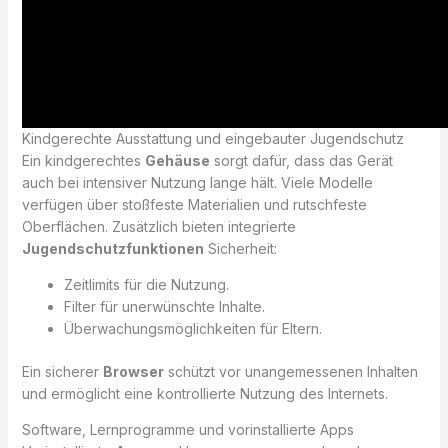
Kindgerechte Ausstattung und eingebauter Jugendschutz
Ein kindgerechtes
Gehäuse
sorgt dafür, dass das Gerät
auch bei intensiver Nutzung lange hält. Viele Modelle
verfügen über stoßfeste Materialien und rutschfeste
Oberflächen. Zusätzlich bieten integrierte
Jugendschutzfunktionen
Sicherheit:
Zeitlimits für die Nutzung.
Filter für unerwünschte Inhalte.
Überwachungsmöglichkeiten für Eltern.
Ein sicherer
Browser
schützt vor unangemessenen Inhalten
und ermöglicht eine kontrollierte Nutzung des Internets.
Software, Lernprogramme und vorinstallierte Apps