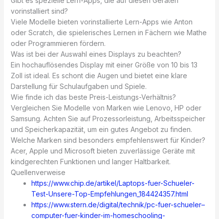
Gibt es spezielle Lern-Apps, die auf diesen Geräten
vorinstalliert sind?
Viele Modelle bieten vorinstallierte Lern-Apps wie Anton
oder Scratch, die spielerisches Lernen in Fächern wie Mathe
oder Programmieren fördern.
Was ist bei der Auswahl eines Displays zu beachten?
Ein hochauflösendes Display mit einer Größe von 10 bis 13
Zoll ist ideal. Es schont die Augen und bietet eine klare
Darstellung für Schulaufgaben und Spiele.
Wie finde ich das beste Preis-Leistungs-Verhältnis?
Vergleichen Sie Modelle von Marken wie Lenovo, HP oder
Samsung. Achten Sie auf Prozessorleistung, Arbeitsspeicher
und Speicherkapazität, um ein gutes Angebot zu finden.
Welche Marken sind besonders empfehlenswert für Kinder?
Acer, Apple und Microsoft bieten zuverlässige Geräte mit
kindgerechten Funktionen und langer Haltbarkeit.
Quellenverweise
https://www.chip.de/artikel/Laptops-fuer-Schueler-
Test-Unsere-Top-Empfehlungen_184424357.html
https://www.stern.de/digital/technik/pc-fuer-schueler–
computer-fuer-kinder-im-homeschooling-