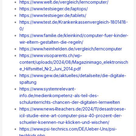
https://www.welt.de/vergleich/lerncomputer/
https://www.testsieger.de/laptops/
https://www.testsieger.de/tablets/
https://www.test.de/Krankenkassenvergleich-1801418-
0/
https://www.familie.de/kleinkind/computer-fuer-kinder-
wir-eltern-gestalten-die-regeln/
https://www.heimhelden.de/vergleich/lerncomputer
https://www.visoparents.ch/wp-
content/uploads/2024/08/Magazinimago_elektronisch
e_Hilfsmittel_Nr2_Juni_2014.pdf
https://www.gew.de/aktuelles/detailseite/die-digitale-
spaltung
https://www.systemrelevant-
info.de/medienkompetenz-als-teil-des-
schulunterrichts-chancen-der-digitalen-lernwelten
https://www.news4teachers.de/2024/11/desastroese-
icil-studie-eine-art-computer-pisa-40-prozent-der-
schueler-koennen-nur-klicken-und-wischen/
https://www.psi-technics.com/DE/Ueber-Uns/psi-
techkids.php