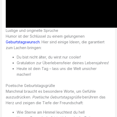
Lustige und originelle Sprüche
Humor ist der Schlüssel zu einem gelungenen
Geburtstagswunsch
. Hier sind einige Ideen, die garantiert
zum Lachen bringen:
Du bist nicht älter, du wirst nur cooler!
Gratulation zur Überlebensfeier deines Lebensjahres!
Heute ist dein Tag – lass uns die Welt unsicher
machen!
Poetische Geburtstagsgrüße
Manchmal braucht es besondere Worte, um Gefühle
auszudrücken.
Poetische Geburtstagsgrüße
berühren das
Herz und zeigen die Tiefe der Freundschaft:
Wie Sterne am Himmel leuchtest du hell