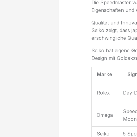
Die Speedmaster wa
Eigenschaften und w
Qualität und Innova
Seiko zeigt, dass j
erschwingliche Qual
Seiko hat eigene
Go
Design mit Goldakze
Marke
Sig
Rolex
Day-D
Speed
Omega
Moon
Seiko
5 Spo