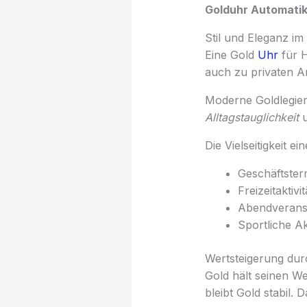
Golduhr Automati
Stil und Eleganz im 
Eine Gold
Uhr
für H
auch zu privaten An
Moderne Goldlegieru
Alltagstauglichkeit
u
Die Vielseitigkeit ei
Geschäftster
Freizeitaktiv
Abendveransta
Sportliche Ak
Wertsteigerung dur
Gold hält seinen We
bleibt Gold stabil.