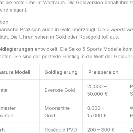
r die erste Uhr im Weltraum. Die Goldversion behält ihre 
ird elegant.
tion
apanische Präzision auch in Gold überzeugt. Die
5 Sports Se
ität. Die Uhren sehen in Gold oder Roségold toll aus.
ldlegierungen
entwickelt. Die Seiko 5 Sports Modelle komb
nten. Sie sind der perfekte Einstieg in die Welt der Golduhr
nature Modell
Goldlegierung
Preisbereich
25.000 –
P
ate
Everose Gold
50.000 €
S
master
Moonshine
8.000 –
W
watch
Gold
15.000 €
H
rts
Roségold PVD
200 – 800 €
A