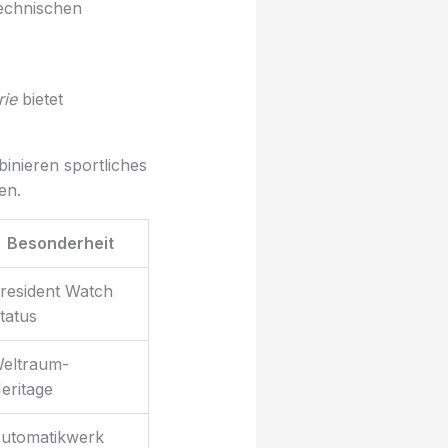
technischen
rie
bietet
inieren sportliches
en.
Besonderheit
resident Watch
tatus
eltraum-
eritage
utomatikwerk