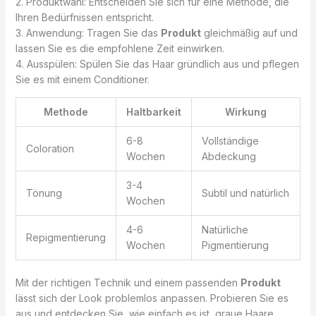
2. Produktwahl: Entscheiden Sie sich für eine Methode, die
Ihren Bedürfnissen entspricht.
3. Anwendung: Tragen Sie das
Produkt
gleichmäßig auf und
lassen Sie es die empfohlene Zeit einwirken.
4. Ausspülen: Spülen Sie das Haar gründlich aus und pflegen
Sie es mit einem Conditioner.
Methode
Haltbarkeit
Wirkung
6-8
Vollständige
Coloration
Wochen
Abdeckung
3-4
Tönung
Subtil und natürlich
Wochen
4-6
Natürliche
Repigmentierung
Wochen
Pigmentierung
Mit der richtigen Technik und einem passenden
Produkt
lässt sich der Look problemlos anpassen. Probieren Sie es
aus und entdecken Sie, wie einfach es ist, graue Haare