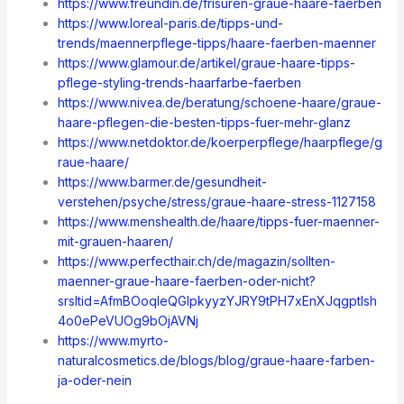
https://www.freundin.de/frisuren-graue-haare-faerben
https://www.loreal-paris.de/tipps-und-
trends/maennerpflege-tipps/haare-faerben-maenner
https://www.glamour.de/artikel/graue-haare-tipps-
pflege-styling-trends-haarfarbe-faerben
https://www.nivea.de/beratung/schoene-haare/graue-
haare-pflegen-die-besten-tipps-fuer-mehr-glanz
https://www.netdoktor.de/koerperpflege/haarpflege/g
raue-haare/
https://www.barmer.de/gesundheit-
verstehen/psyche/stress/graue-haare-stress-1127158
https://www.menshealth.de/haare/tipps-fuer-maenner-
mit-grauen-haaren/
https://www.perfecthair.ch/de/magazin/sollten-
maenner-graue-haare-faerben-oder-nicht?
srsltid=AfmBOoqleQGlpkyyzYJRY9tPH7xEnXJqgptlsh
4o0ePeVUOg9bOjAVNj
https://www.myrto-
naturalcosmetics.de/blogs/blog/graue-haare-farben-
ja-oder-nein