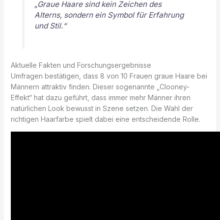
„Graue Haare sind kein Zeichen des
Alterns, sondern ein Symbol für Erfahrung
und Stil.“
Aktuelle Fakten und Forschungsergebnisse
Umfragen bestätigen, dass 8 von 10 Frauen graue Haare bei
Männern attraktiv finden. Dieser sogenannte „Clooney-
Effekt“ hat dazu geführt, dass immer mehr Männer ihren
natürlichen Look bewusst in Szene setzen. Die Wahl der
richtigen Haarfarbe spielt dabei eine entscheidende Rolle.