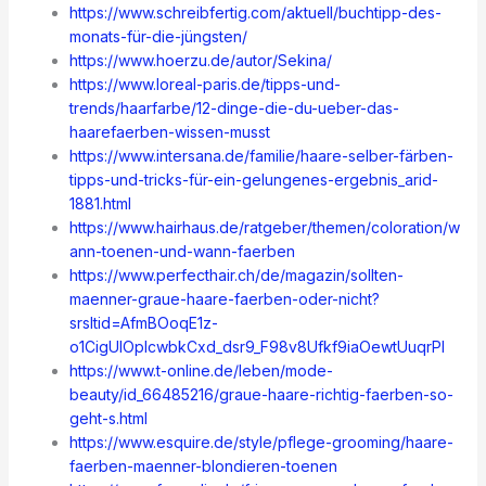
https://www.schreibfertig.com/aktuell/buchtipp-des-
monats-für-die-jüngsten/
https://www.hoerzu.de/autor/Sekina/
https://www.loreal-paris.de/tipps-und-
trends/haarfarbe/12-dinge-die-du-ueber-das-
haarefaerben-wissen-musst
https://www.intersana.de/familie/haare-selber-färben-
tipps-und-tricks-für-ein-gelungenes-ergebnis_arid-
1881.html
https://www.hairhaus.de/ratgeber/themen/coloration/w
ann-toenen-und-wann-faerben
https://www.perfecthair.ch/de/magazin/sollten-
maenner-graue-haare-faerben-oder-nicht?
srsltid=AfmBOoqE1z-
o1CigUIOpIcwbkCxd_dsr9_F98v8Ufkf9iaOewtUuqrPI
https://www.t-online.de/leben/mode-
beauty/id_66485216/graue-haare-richtig-faerben-so-
geht-s.html
https://www.esquire.de/style/pflege-grooming/haare-
faerben-maenner-blondieren-toenen