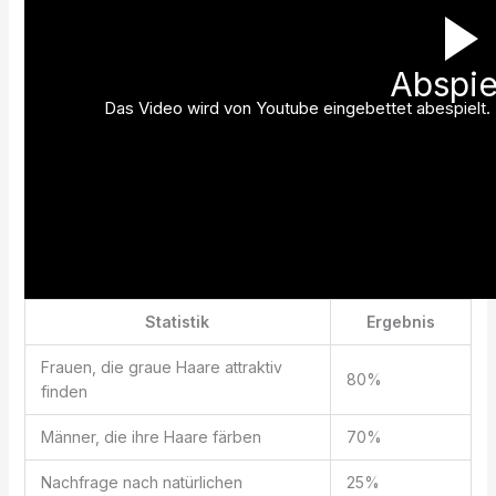
Abspie
Das Video wird von Youtube eingebettet abespielt. E
Statistik
Ergebnis
Frauen, die graue Haare attraktiv
80%
finden
Männer, die ihre Haare färben
70%
Nachfrage nach natürlichen
25%