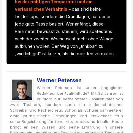
bei der richtigen Temperatur und ein
verlässliches Verhältnis
– das sind keine
Insidertipps, sondern die Grundlagen, auf denen
jede gute Tasse basiert. Wer anfängt, diese
Parameter bewusst zu steuern, wird spätestens
nach der zweiten Woche nicht mehr ohne Waage
aufbrühen wollen. Der Weg von „trinkbar“ zu
„wirklich gut“ ist kürzer, als die meisten vermuten.
Werner Petersen
Werner Petersen ist unser engagierter
Redakteur bei *vati-hilft.de*. Mit 32 Jahren ist
er nicht nur verheirateter Familienvater von
zwei Töchtern, sondern auch ein leidenschaftlicher
Schreiber und Rechercheur. Schon als Schüler sammelte er
erste journalistische Erfahrungen und entwickelte früh
seine Begeisterung für fundierte, praxisnahe Inhalte. Heute
bringt er sein Wissen und seine Erfahrung in unsere
Beiträge ein, um Väter und Familien mit wertvollen Tipps und