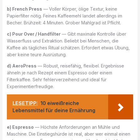
b) French Press
— Voller Körper, ölige Textur, keine
Papierfilter nötig. Feines Kaffeemehl landet allerdings im
Becher. Brühzeit: 4 Minuten. Grober Mahlgrad ist Pflicht.
c) Pour Over / Handfilter
— Gibt maximale Kontrolle über
Wasserfluss und Extraktion. Beliebt bei Menschen, die
Kaffee als tägliches Ritual schätzen. Erfordert etwas Übung,
aber keine teure Ausrüstung.
d) AeroPress
— Robust, reisefähig, flexibel. Ergebnisse
ähneln je nach Rezept einem Espresso oder einem
Filterkaffee. Sehr fehlerverzeihend und ideal für
Experimentierfreudige.
LESETIPP:
10 eiweißreiche
Lebensmittel für deine Ernährung
e) Espresso
— Höchste Anforderungen an Mühle und
Maschine. Die Einstiegshürde ist real, aber wer einmal einen