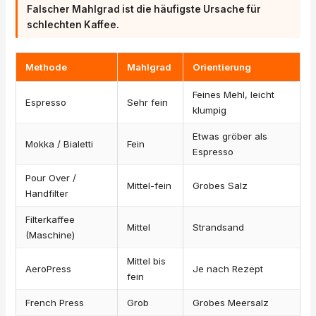
Falscher Mahlgrad ist die häufigste Ursache für
schlechten Kaffee.
Methode
Mahlgrad
Orientierung
Feines Mehl, leicht
Espresso
Sehr fein
klumpig
Etwas gröber als
Mokka / Bialetti
Fein
Espresso
Pour Over /
Mittel-fein
Grobes Salz
Handfilter
Filterkaffee
Mittel
Strandsand
(Maschine)
Mittel bis
AeroPress
Je nach Rezept
fein
French Press
Grob
Grobes Meersalz