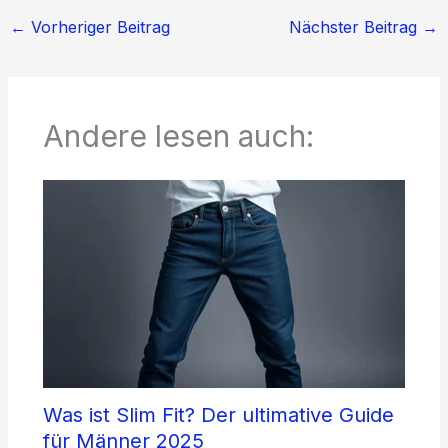
←
Vorheriger Beitrag
Nächster Beitrag
→
Andere lesen auch:
Was ist Slim Fit? Der ultimative Guide
für Männer 2025