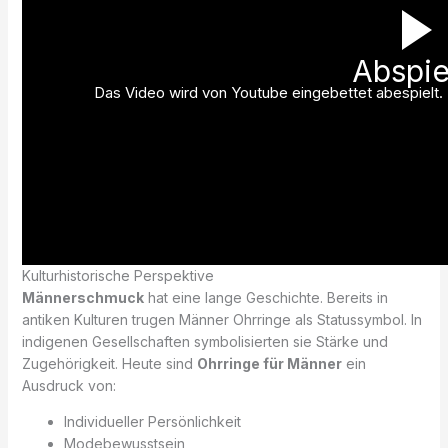
Abspie
Das Video wird von Youtube eingebettet abespielt. E
Kulturhistorische Perspektive
Männerschmuck
hat eine lange Geschichte. Bereits in
antiken Kulturen trugen Männer Ohrringe als Statussymbol. In
indigenen Gesellschaften symbolisierten sie Stärke und
Zugehörigkeit. Heute sind
Ohrringe für Männer
ein
Ausdruck von:
Individueller Persönlichkeit
Modebewusstsein