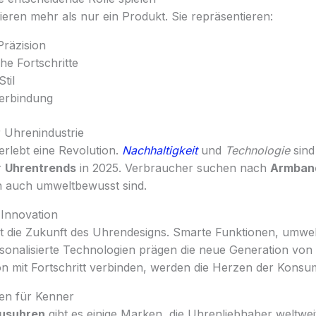
eren mehr als nur ein Produkt. Sie repräsentieren:
Präzision
he Fortschritte
Stil
erbindung
r Uhrenindustrie
erlebt eine Revolution.
Nachhaltigkeit
und
Technologie
sind
r
Uhrentrends
in 2025. Verbraucher suchen nach
Armban
rn auch umweltbewusst sind.
Innovation
t die Zukunft des Uhrendesigns. Smarte Funktionen, umwel
rsonalisierte Technologien prägen die neue Generation von
ion mit Fortschritt verbinden, werden die Herzen der Kons
n für Kenner
usuhren
gibt es einige Marken, die Uhrenliebhaber weltweit