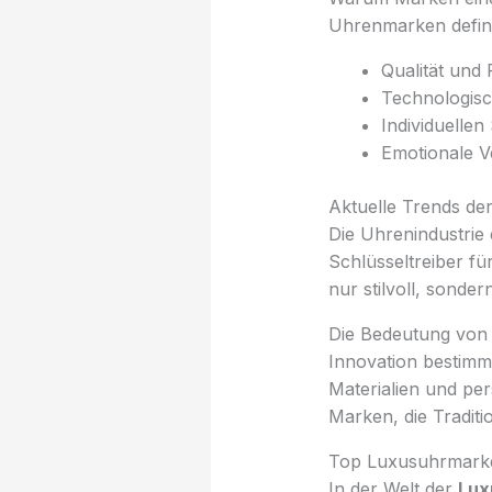
Uhrenmarken defini
Qualität und 
Technologisc
Individuellen 
Emotionale V
Aktuelle Trends de
Die Uhrenindustrie 
Schlüsseltreiber fü
nur stilvoll, sonde
Die Bedeutung von 
Innovation bestimm
Materialien und pe
Marken, die Tradit
Top Luxusuhrmarke
In der Welt der
Lux