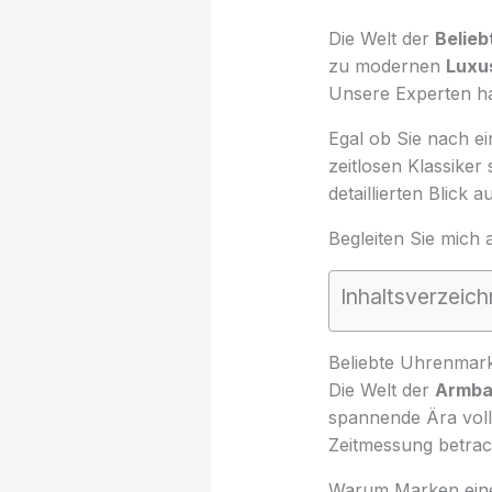
Die Welt der
Belie
zu modernen
Luxu
Unsere Experten h
Egal ob Sie nach e
zeitlosen Klassiker 
detaillierten Blick 
Begleiten Sie mich 
Inhaltsverzeich
Beliebte Uhrenmark
Die Welt der
Armba
spannende Ära volle
Zeitmessung betrac
Warum Marken eine 