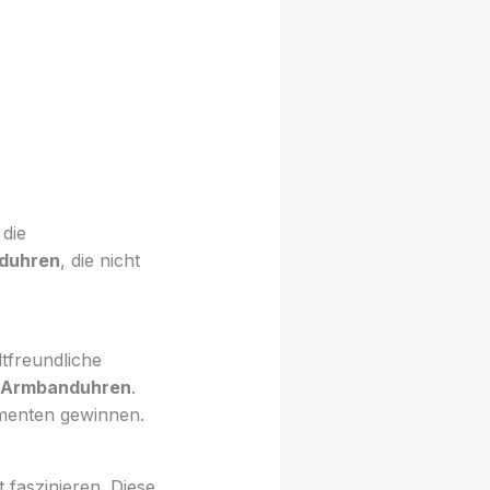
 die
duhren
, die nicht
tfreundliche
Armbanduhren
.
umenten gewinnen.
 faszinieren. Diese