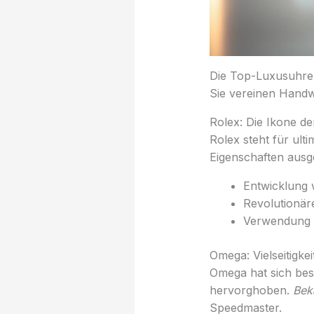
Die Top-Luxusuhren
Sie vereinen Handw
Rolex: Die Ikone de
Rolex steht für ult
Eigenschaften ausg
Entwicklung 
Revolutionä
Verwendung h
Omega: Vielseitigke
Omega hat sich bes
hervorghoben.
Bek
Speedmaster.