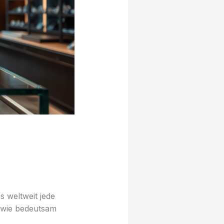
n
s weltweit jede
, wie bedeutsam