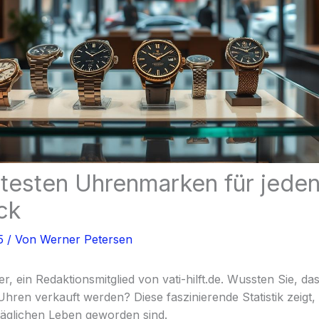
btesten Uhrenmarken für jede
ck
25
/ Von
Werner Petersen
r, ein Redaktionsmitglied von vati-hilft.de. Wussten Sie, das
hren verkauft werden? Diese faszinierende Statistik zeigt
äglichen Leben geworden sind.