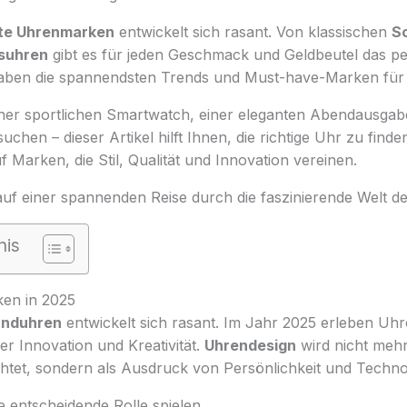
bte Uhrenmarken
entwickelt sich rasant. Von klassischen
S
suhren
gibt es für jeden Geschmack und Geldbeutel das pe
aben die spannendsten Trends und Must-have-Marken für 
iner sportlichen Smartwatch, einer eleganten Abendausgab
suchen – dieser Artikel hilft Ihnen, die richtige Uhr zu find
auf Marken, die Stil, Qualität und Innovation vereinen.
auf einer spannenden Reise durch die faszinierende Welt d
nis
en in 2025
nduhren
entwickelt sich rasant. Im Jahr 2025 erleben Uhr
r Innovation und Kreativität.
Uhrendesign
wird nicht mehr
htet, sondern als Ausdruck von Persönlichkeit und Techno
entscheidende Rolle spielen