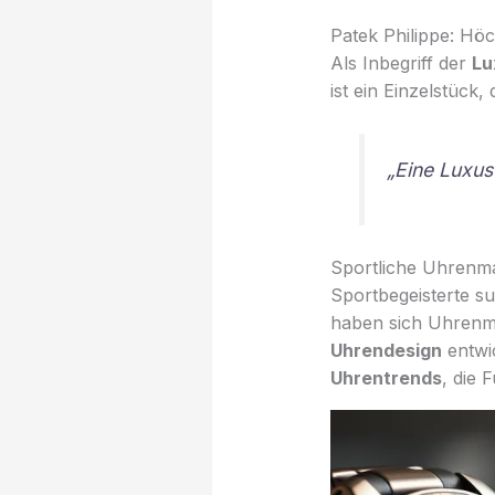
Patek Philippe: Hö
Als Inbegriff der
Lu
ist ein Einzelstück
„Eine Luxusu
Sportliche Uhrenma
Sportbegeisterte s
haben sich Uhrenma
Uhrendesign
entwic
Uhrentrends
, die 